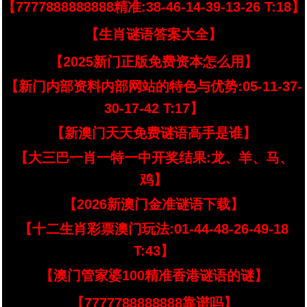
【7777888888888精准:38-46-14-39-13-26 T:18】
【生肖谜语答案大全】
【2025新门正版免费资本怎么用】
【新门内部资料内部网站的特色与优势:05-11-37-
30-17-42 T:17】
【新澳门天天免费谜语高手是谁】
【大三巴一肖一特一中开奖结果:龙、羊、马、
鸡】
【2026新澳门金准谜语下载】
【十二生肖彩票澳门玩法:01-44-48-26-49-18
T:43】
【澳门管家婆100精准香港谜语的谜】
【7777788888888靠谱吗】