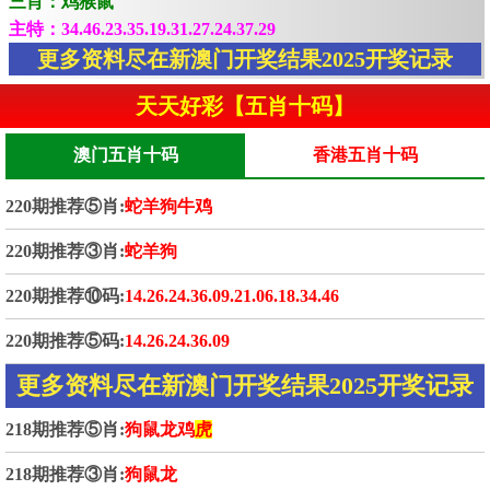
三肖：鸡猴鼠
主特：34.46.23.35.19.31.27.24.37.29
更多资料尽在新澳门开奖结果2025开奖记录
天天好彩【五肖十码】
澳门五肖十码
香港五肖十码
220期推荐⑤肖:
蛇羊狗牛鸡
220期推荐③肖:
蛇羊狗
220期推荐⑩码:
14.26.24.36.09.21.06.18.34.46
220期推荐⑤码:
14.26.24.36.09
更多资料尽在新澳门开奖结果2025开奖记录
218期推荐⑤肖:
狗鼠龙鸡
虎
218期推荐③肖:
狗鼠龙