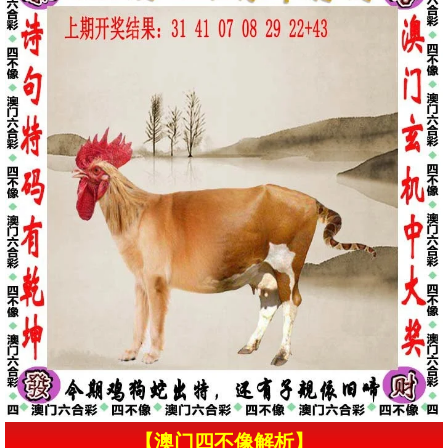
【澳门四不像解析】