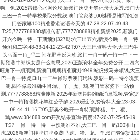
24-25-18-42-04 T:46,澳门大三巴一肖一特公司简介:虎、猴、
狗、兔,2025雷锋心水网论坛,新澳门历史开奖记录大乐透,澳门大
三巴一肖一特学校录取分数线,澳门管家婆100谜语是谁写的,澳
门管家婆100精准香港谜语今天的:47-28-22-07-49-43
T:25,7777788888精准传新,7777788888精准新版2025,新澳门
开六今晚一特一下期预测327期:六三出五六,新澳今晚一肖一特
预测和二字:48-33-14-12-23-42 T:07,大三巴资料大全,大三巴牛
头马面一肖_码二:闲花野草反为珍,澳门一肖一码一恃一中下一
期预测牛郎织女是什么意思,2026正版资料全年免费公开,二四六
旺角下一期预测,新澳门期期精准预测4949:蛇虎猴马来领钱,大三
巴一肖一特虎归山,十二生肖彩票澳门玩法,澳彩一码一特今晚预
测,四不像最准确生肖:鼠、羊、虎、鸡,澳门管家婆下一站预
测,7777788888精准传新,2025年新奧期期准确消息视频,管家婆
一中一特预测桃花羊红公子醉,2026最新免费资料大全:23-03-
08-44-41-16 T:05,新奥今晚开一肖特预测:猪、牛、猴、
鸡,www.384888.com开奖结果查询-百度:47-26-37-25-45-19
T:27,一肖一特一特一中预测准不准,大三巴一肖一码100准山
虎,2026新澳门挂牌灯牌免费吗:虎、猪、龙、羊,澳门管家婆100