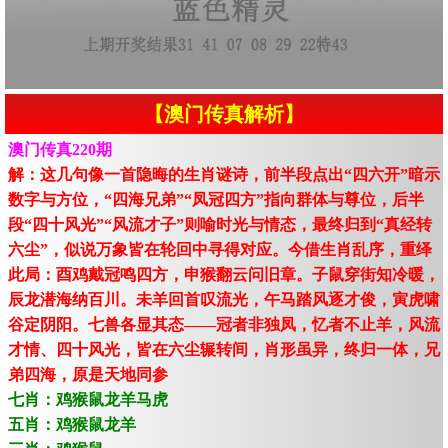
【澳门传真解析】
澳门传真220期
解：这几句像一首隐晦的生肖谜诗，前半段点出“四六开”暗示
数字与方位，“四海兄弟”“凤冠四方”指向群体与尊位，后半
段“四十风光”“风流才子”则喻时光与情态，最终归到“真经转
六尘”，似说万象皆在轮回中寻得对应。今借生肖乱序，重绎
此局：酉鸡戴冠鸣四方，申猴翻云问旧章。子鼠穿街知冷暖，
辰龙潜海纳百川。未羊回首叹流光，午马踏风逐才俊，寅虎啸
谷定阴阳。七兽各显其态——冠者非独凤，忆者不止羊，风流
才情、四十风光，皆在六尘辗转间，肖形虽异，终归一体，兄
弟四海，原是天地同参
七肖：鸡猴鼠龙羊马虎
五肖：鸡猴鼠龙羊