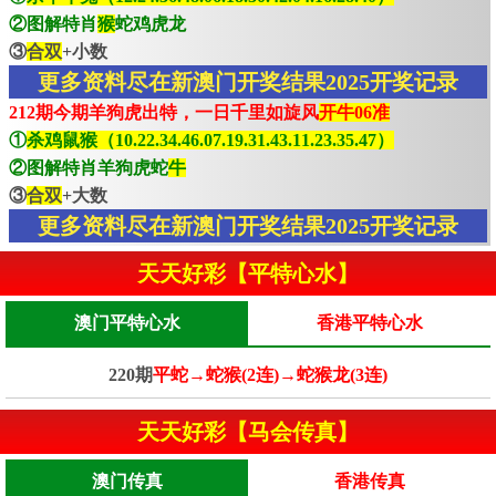
②图解特肖
猴
蛇鸡虎龙
③
合双
+小数
更多资料尽在新澳门开奖结果2025开奖记录
212期今期羊狗虎出特，一日千里如旋风
开牛06准
①
杀鸡鼠猴（10.22.34.46.07.19.31.43.11.23.35.47）
②图解特肖羊狗虎蛇
牛
③
合双
+大数
更多资料尽在新澳门开奖结果2025开奖记录
天天好彩【平特心水】
澳门平特心水
香港平特心水
220期
平蛇→蛇猴(2连)→蛇猴龙(3连)
天天好彩【马会传真】
澳门传真
香港传真