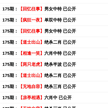
175期：
【回忆往事】
男女中特 已公开
175期：
【疯狂一夜】
单双中特 已公开
175期：
【回忆往事】
男女中特 已公开
175期：
【道士出山】
绝杀二肖 已公开
175期：
【相逢一笑】
六肖中特 已公开
175期：
【两只老虎】
绝杀半波 已公开
175期：
【道士出山】
绝杀二肖 已公开
175期：
【无地自容】
绝杀三肖 已公开
175期：
【凉亭相遇】
六肖中 已公开