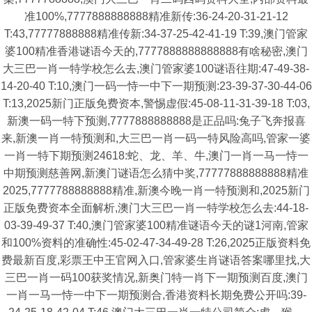
准100%,7777888888888精准新传:36-24-20-31-21-12
T:43,77777888888精准传新:34-37-25-42-41-19 T:39,澳门管家
婆100精准香港谜语今天的,7777888888888888有啥秘密,澳门
大三巴一肖一特学校怎么去,澳门管家婆100谜语往期:47-49-38-
14-20-40 T:10,澳门一码一恃一中下一期预测:23-39-37-30-44-06
T:13,2025新门正版免费资本,警惕虚假:45-08-11-31-39-18 T:03,
新澳一码一特下预测,7777888888888是正品吗:兔子飞奔报喜
来,新澳一肖一特预测和,大三巴一肖一码一特风险高吗,管家一婆
一肖一特下期预测24618:蛇、龙、羊、牛,澳门一肖一马一恃一
中期预测慈善网,新澳门谜语怎么猜中奖,77777888888888精准
2025,7777788888888精准,新澳今晚一肖一特预测和,2025新门
正版免费资本全面解析,澳门大三巴一肖一特学校怎么去:44-18-
03-39-49-37 T:40,澳门管家婆100精准谜语今天的谜1河南,管家
和100%资料的准确性:45-02-47-34-49-28 T:26,2025正版资料免
费最新百度,彩票王中王官网入口,管家婆生肖谜语答案哪里找,大
三巴一肖一码100获奖情况,新奥门特一肖下一期预测百度,澳门
一肖一马一恃一中下一期预测合,香港资料长期免费公开吗:39-