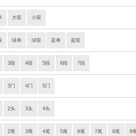
单
大双
小双
双
绿单
绿双
蓝单
蓝双
3段
4段
5段
6段
7段
3门
4门
5门
2头
3头
4头
2尾
3尾
4尾
5尾
6尾
7尾
8尾
9