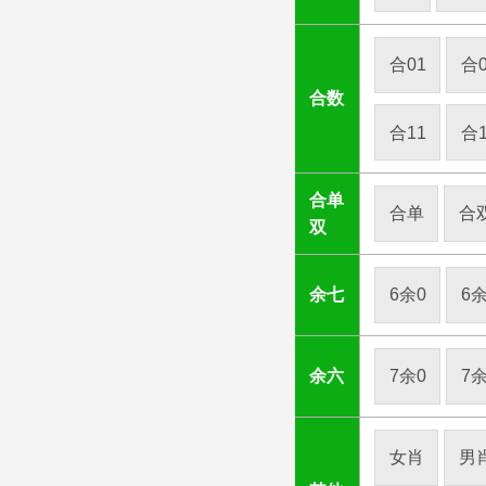
合01
合0
合数
合11
合1
合单
合单
合
双
余七
6余0
6余
余六
7余0
7余
女肖
男