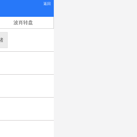
返回
波肖转盘
猪