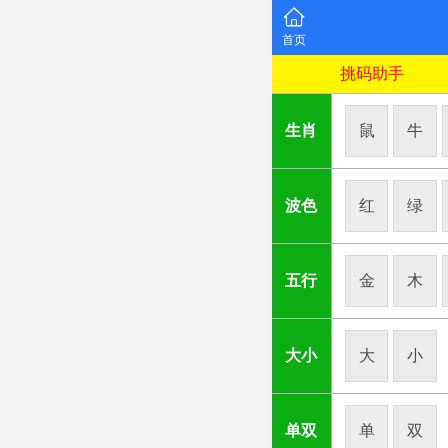
首页
挑码助手
生肖
鼠
牛
波色
红
绿
五行
金
木
大小
大
小
单双
单
双