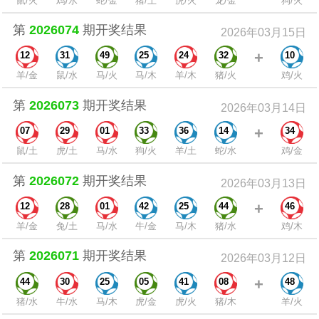
鼠/火
鸡/水
蛇/金
猪/土
虎/火
龙/金
狗/火
第
2026074
期开奖结果
2026年03月15日
+
12
31
49
25
24
32
10
羊/金
鼠/水
马/火
马/木
羊/木
猪/火
鸡/火
第
2026073
期开奖结果
2026年03月14日
+
07
29
01
33
36
14
34
鼠/土
虎/土
马/水
狗/火
羊/土
蛇/水
鸡/金
第
2026072
期开奖结果
2026年03月13日
+
12
28
01
42
25
44
46
羊/金
兔/土
马/水
牛/金
马/木
猪/水
鸡/木
第
2026071
期开奖结果
2026年03月12日
+
44
30
25
05
41
08
48
猪/水
牛/水
马/木
虎/金
虎/火
猪/木
羊/火