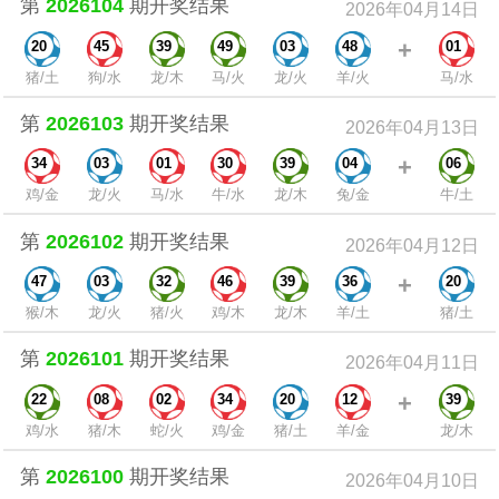
第
2026104
期开奖结果
2026年04月14日
+
20
45
39
49
03
48
01
猪/土
狗/水
龙/木
马/火
龙/火
羊/火
马/水
第
2026103
期开奖结果
2026年04月13日
+
34
03
01
30
39
04
06
鸡/金
龙/火
马/水
牛/水
龙/木
兔/金
牛/土
第
2026102
期开奖结果
2026年04月12日
+
47
03
32
46
39
36
20
猴/木
龙/火
猪/火
鸡/木
龙/木
羊/土
猪/土
第
2026101
期开奖结果
2026年04月11日
+
22
08
02
34
20
12
39
鸡/水
猪/木
蛇/火
鸡/金
猪/土
羊/金
龙/木
第
2026100
期开奖结果
2026年04月10日