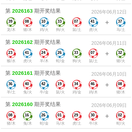
第
2026163
期开奖结果
2026年06月12日
+
39
08
10
33
07
41
37
龙/木
猪/木
鸡/火
狗/火
鼠/土
虎/火
马/土
第
2026162
期开奖结果
2026年06月11日
+
23
41
24
26
33
07
32
猴/水
虎/火
羊/木
蛇/金
狗/火
鼠/土
猪/火
第
2026161
期开奖结果
2026年06月10日
+
36
40
42
19
34
46
08
羊/土
兔/火
牛/金
鼠/火
鸡/金
鸡/木
猪/木
第
2026160
期开奖结果
2026年06月09日
+
08
16
26
01
29
30
02
猪/木
兔/木
蛇/金
马/水
虎/土
牛/水
蛇/火