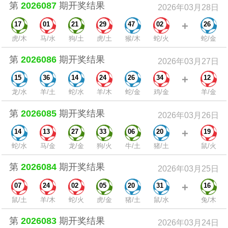
第
2026087
期开奖结果
2026年03月28日
+
17
01
21
29
47
02
26
虎/木
马/水
狗/土
虎/土
猴/木
蛇/火
蛇/金
第
2026086
期开奖结果
2026年03月27日
+
15
36
14
24
26
34
12
龙/水
羊/土
蛇/水
羊/木
蛇/金
鸡/金
羊/金
第
2026085
期开奖结果
2026年03月26日
+
14
13
27
33
06
20
19
蛇/水
马/金
龙/金
狗/火
牛/土
猪/土
鼠/火
第
2026084
期开奖结果
2026年03月25日
+
07
24
02
05
20
31
16
鼠/土
羊/木
蛇/火
虎/金
猪/土
鼠/水
兔/木
第
2026083
期开奖结果
2026年03月24日