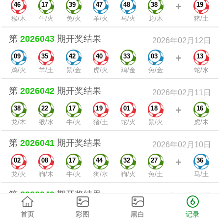
+
46
17
39
47
48
38
19
猴/木
牛/火
兔/火
羊/火
马/火
龙/木
猪/土
第
2026043
期开奖结果
2026年02月12日
+
09
35
42
40
33
03
13
鸡/火
羊/土
鼠/金
虎/火
鸡/金
兔/金
蛇/水
第
2026042
期开奖结果
2026年02月11日
+
38
22
17
19
01
18
16
龙/木
猴/水
牛/火
猪/土
蛇/火
鼠/火
虎/木
第
2026041
期开奖结果
2026年02月10日
+
02
08
17
44
32
27
36
龙/火
狗/木
牛/火
狗/水
狗/火
兔/土
马/土
第
2026040
期开奖结果
2026年02月09日
+
46
06
29
27
11
49
28
首页
彩图
黑白
记录