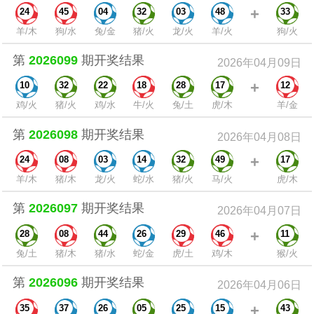
+
24
45
04
32
03
48
33
羊/木
狗/水
兔/金
猪/火
龙/火
羊/火
狗/火
第
2026099
期开奖结果
2026年04月09日
+
10
32
22
18
28
17
12
鸡/火
猪/火
鸡/水
牛/火
兔/土
虎/木
羊/金
第
2026098
期开奖结果
2026年04月08日
+
24
08
03
14
32
49
17
羊/木
猪/木
龙/火
蛇/水
猪/火
马/火
虎/木
第
2026097
期开奖结果
2026年04月07日
+
28
08
44
26
29
46
11
兔/土
猪/木
猪/水
蛇/金
虎/土
鸡/木
猴/火
第
2026096
期开奖结果
2026年04月06日
+
35
37
26
05
25
15
43