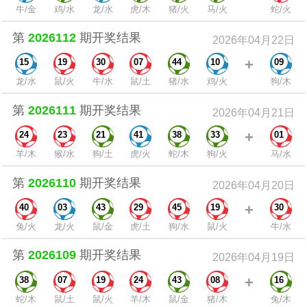
牛/金
鸡/水
龙/水
虎/木
猪/火
马/火
蛇/火
第
2026112
期开奖结果
2026年04月22日
+
15
19
30
07
44
10
09
龙/水
鼠/火
牛/水
鼠/土
猪/水
鸡/火
狗/木
第
2026111
期开奖结果
2026年04月21日
+
24
23
21
41
38
33
01
羊/木
猴/水
狗/土
虎/火
蛇/木
狗/火
马/水
第
2026110
期开奖结果
2026年04月20日
+
40
03
43
29
45
19
30
兔/火
龙/火
鼠/金
虎/土
狗/水
鼠/火
牛/水
第
2026109
期开奖结果
2026年04月19日
+
38
07
19
24
43
08
16
蛇/木
鼠/土
鼠/火
羊/木
鼠/金
猪/木
兔/木