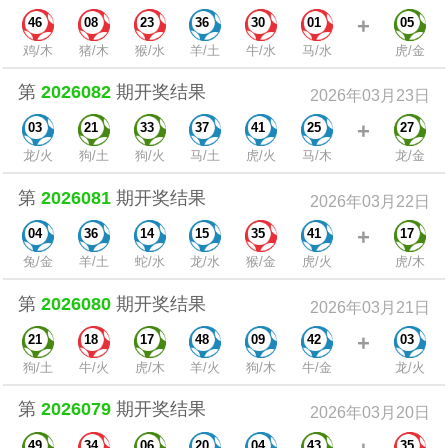
+
46
08
23
36
30
01
05
鸡/木
猪/木
猴/水
羊/土
牛/水
马/水
虎/金
第
2026082
期开奖结果
2026年03月23日
+
03
21
33
37
41
25
27
龙/火
狗/土
狗/火
马/土
虎/火
马/木
龙/金
第
2026081
期开奖结果
2026年03月22日
+
04
36
14
15
35
41
17
兔/金
羊/土
蛇/水
龙/水
猴/金
虎/火
虎/木
第
2026080
期开奖结果
2026年03月21日
+
21
18
17
48
09
42
03
狗/土
牛/火
虎/木
羊/火
狗/木
牛/金
龙/火
第
2026079
期开奖结果
2026年03月20日
49
34
06
20
04
43
35