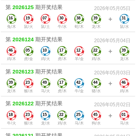
第
2026125
期开奖结果
2026年05月05日
+
16
19
07
30
38
39
31
兔/木
鼠/火
鼠/土
牛/水
蛇/木
龙/木
鼠/水
第
2026124
期开奖结果
2026年05月04日
+
46
05
10
17
12
22
39
鸡/木
虎/金
鸡/火
虎/木
羊/金
鸡/水
龙/木
第
2026123
期开奖结果
2026年05月03日
+
39
23
49
17
42
44
46
龙/木
猴/水
马/火
虎/木
牛/金
猪/水
鸡/木
第
2026122
期开奖结果
2026年05月02日
+
18
23
15
22
25
45
01
牛/火
猴/水
龙/水
鸡/水
马/木
狗/水
马/水
第
2026121
期开奖结果