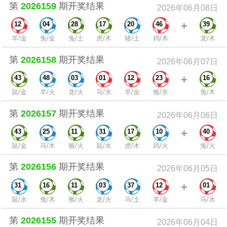
第
2026159
期开奖结果
2026年06月08日
+
12
04
28
17
20
46
39
羊/金
兔/金
兔/土
虎/木
猪/土
鸡/木
龙/木
第
2026158
期开奖结果
2026年06月07日
+
43
48
03
01
12
23
16
鼠/金
羊/火
龙/火
马/水
羊/金
猴/水
兔/木
第
2026157
期开奖结果
2026年06月06日
+
43
25
11
31
17
10
40
鼠/金
马/木
猴/火
鼠/水
虎/木
鸡/火
兔/火
第
2026156
期开奖结果
2026年06月05日
+
31
16
11
03
37
12
01
鼠/水
兔/木
猴/火
龙/火
马/土
羊/金
马/水
第
2026155
期开奖结果
2026年06月04日