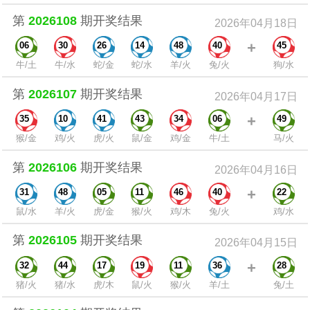
第
2026108
期开奖结果
2026年04月18日
+
06
30
26
14
48
40
45
牛/土
牛/水
蛇/金
蛇/水
羊/火
兔/火
狗/水
第
2026107
期开奖结果
2026年04月17日
+
35
10
41
43
34
06
49
猴/金
鸡/火
虎/火
鼠/金
鸡/金
牛/土
马/火
第
2026106
期开奖结果
2026年04月16日
+
31
48
05
11
46
40
22
鼠/水
羊/火
虎/金
猴/火
鸡/木
兔/火
鸡/水
第
2026105
期开奖结果
2026年04月15日
+
32
44
17
19
11
36
28
猪/火
猪/水
虎/木
鼠/火
猴/火
羊/土
兔/土