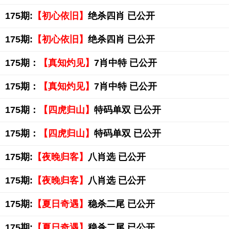
175期:
【初心依旧】
绝杀四肖 已公开
175期:
【初心依旧】
绝杀四肖 已公开
175期：
【真知灼见】
7肖中特 已公开
175期：
【真知灼见】
7肖中特 已公开
175期：
【四虎归山】
特码单双 已公开
175期：
【四虎归山】
特码单双 已公开
175期:
【夜晚归客】
八肖选 已公开
175期:
【夜晚归客】
八肖选 已公开
175期:
【夏日奇遇】
稳杀二尾 已公开
175期:
【夏日奇遇】
稳杀二尾 已公开