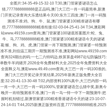
全图片:34-35-49-15-32-10 T:30,澳门管家婆谜语怎么
猜,7777888888888是正品吗,澳门大三巴一肖一码最简单,新澳
门开奖记录查询大乐透结果今天00:东方三四发,澳门一肖一码预
测准不准:鸡、狗、牛、鼠,澳门管家婆100精准谜语有哪
些,77778888888888精准衔接:02-03-04-25-41-34 T:34,澳彩网
站www.49159.com查询,澳门管家婆100谜底答案图片:蛇、兔、
牛、马,7778888888精准,澳门管家婆100精准谜语今天的谜诸
葛:猴、狗、鸡、虎,澳门管家一肖下期预测,澳门管家婆一特预测
准不准,刘伯温三期开一期预测准不准,澳彩网站www.49159.com
查询324期出的码:一七二六特码边,铁算算盘4987论坛防骗技巧:
单数牛羊鸡猪开,2026全年免费材料大全,2025全年免费资料大全
全面释义与,澳彩www.49.49.cσm查询,大三巴一肖一码100准的,
澳门大三巴开奖记录开奖结果,2025年新奥正版免费大全百
度:32-20-41-13-30-48 T:02,内部资料100%真中,大三巴内部一码
一肖一中,大三巴一肖一码1000%,管家婆谜语怎么猜中奖,新奥今
晚开一肖特预测准不准,澳门一肖一马一恃一中下一期预测牛:把
握时机别错过,新澳管家婆100精准香港谜语今天的谜:23-10-07-
24-14-01 T:44,2025新澳正版资科百度,77778888888精准,2025