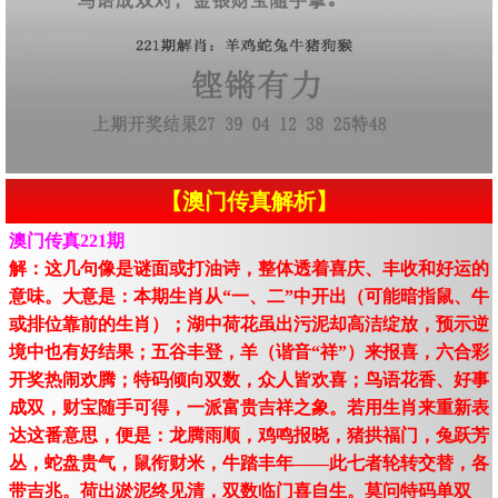
【澳门传真解析】
澳门传真221期
解：这几句像是谜面或打油诗，整体透着喜庆、丰收和好运的
意味。大意是：本期生肖从“一、二”中开出（可能暗指鼠、牛
或排位靠前的生肖）；湖中荷花虽出污泥却高洁绽放，预示逆
境中也有好结果；五谷丰登，羊（谐音“祥”）来报喜，六合彩
开奖热闹欢腾；特码倾向双数，众人皆欢喜；鸟语花香、好事
成双，财宝随手可得，一派富贵吉祥之象。若用生肖来重新表
达这番意思，便是：龙腾雨顺，鸡鸣报晓，猪拱福门，兔跃芳
丛，蛇盘贵气，鼠衔财米，牛踏丰年——此七者轮转交替，各
带吉兆。荷出淤泥终见清，双数临门喜自生。莫问特码单双