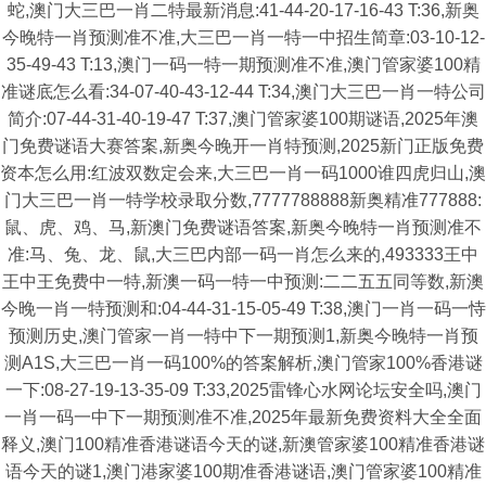
蛇,澳门大三巴一肖二特最新消息:41-44-20-17-16-43 T:36,新奥
今晚特一肖预测准不准,大三巴一肖一特一中招生简章:03-10-12-
35-49-43 T:13,澳门一码一特一期预测准不准,澳门管家婆100精
准谜底怎么看:34-07-40-43-12-44 T:34,澳门大三巴一肖一特公司
简介:07-44-31-40-19-47 T:37,澳门管家婆100期谜语,2025年澳
门免费谜语大赛答案,新奥今晚开一肖特预测,2025新门正版免费
资本怎么用:红波双数定会来,大三巴一肖一码1000谁四虎归山,澳
门大三巴一肖一特学校录取分数,7777788888新奥精准777888:
鼠、虎、鸡、马,新澳门免费谜语答案,新奥今晚特一肖预测准不
准:马、兔、龙、鼠,大三巴内部一码一肖怎么来的,493333王中
王中王免费中一特,新澳一码一特一中预测:二二五五同等数,新澳
今晚一肖一特预测和:04-44-31-15-05-49 T:38,澳门一肖一码一恃
预测历史,澳门管家一肖一特中下一期预测1,新奥今晚特一肖预
测A1S,大三巴一肖一码100%的答案解析,澳门管家100%香港谜
一下:08-27-19-13-35-09 T:33,2025雷锋心水网论坛安全吗,澳门
一肖一码一中下一期预测准不准,2025年最新免费资料大全全面
释义,澳门100精准香港谜语今天的谜,新澳管家婆100精准香港谜
语今天的谜1,澳门港家婆100期准香港谜语,澳门管家婆100精准