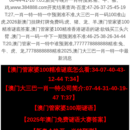
08-44-41-16 T:05,新奥今晚开一肖特预测:猪、牛、猴、
鸡,www.384888.com开奖结果查询-百度:47-26-37-25-45-19
T:27,一肖一特一特一中预测准不准,大三巴一肖一码100准山
虎,2026新澳门挂牌灯牌免费吗:虎、猪、龙、羊,澳门管家婆100
精准谜底答案,澳门管家婆100精准香港谜语的谜:欲钱买三头六
臂 ,澳门一肖一码一中下一期预测准不准:46-25-38-26-34-44
T:20,澳门管家一肖一特中谁预测准,7777778888888精准:兔、
牛、虎、龙,7778888888精准2025,澳门大三巴一肖一特一中最
新消息
【澳门管家婆100精准谜底怎么看:34-07-40-43-
12-44 T:34】
【澳门大三巴一肖一特公司简介:07-44-31-40-19-
47 T:37】
【澳门管家婆100期谜语】
【2025年澳门免费谜语大赛答案】