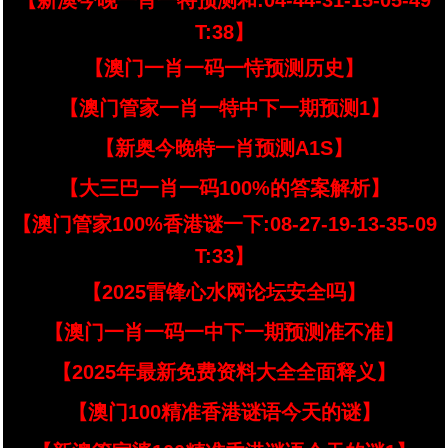
【新澳今晚一肖一特预测和:04-44-31-15-05-49
T:38】
【澳门一肖一码一恃预测历史】
【澳门管家一肖一特中下一期预测1】
【新奥今晚特一肖预测A1S】
【大三巴一肖一码100%的答案解析】
【澳门管家100%香港谜一下:08-27-19-13-35-09
T:33】
【2025雷锋心水网论坛安全吗】
【澳门一肖一码一中下一期预测准不准】
【2025年最新免费资料大全全面释义】
【澳门100精准香港谜语今天的谜】