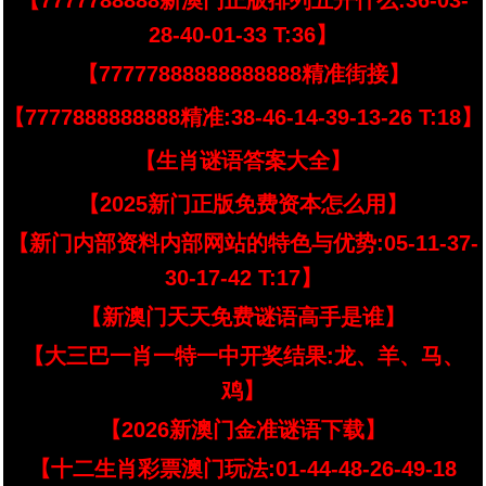
【7777788888新澳门正版排列五开什么:36-03-
28-40-01-33 T:36】
【77777888888888888精准街接】
【7777888888888精准:38-46-14-39-13-26 T:18】
【生肖谜语答案大全】
【2025新门正版免费资本怎么用】
【新门内部资料内部网站的特色与优势:05-11-37-
30-17-42 T:17】
【新澳门天天免费谜语高手是谁】
【大三巴一肖一特一中开奖结果:龙、羊、马、
鸡】
【2026新澳门金准谜语下载】
【十二生肖彩票澳门玩法:01-44-48-26-49-18