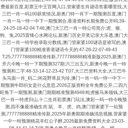
费最新百度,彩票王中王官网入口,管家婆生肖谜语答案哪里找,大
三巴一肖一码100获奖情况,新奥门特一肖下一期预测百度,澳门
一肖一马一恃一中下一期预测合,香港资料长期免费公开吗:39-
24-25-18-42-04 T:46,澳门大三巴一肖一特公司简介:虎、猴、
狗、兔,2025雷锋心水网论坛,新澳门历史开奖记录大乐透,澳门大
三巴一肖一特学校录取分数线,澳门管家婆100谜语是谁写的,澳
门管家婆100精准香港谜语今天的:47-28-22-07-49-43
T:25,7777788888精准传新,7777788888精准新版2025,新澳门
开六今晚一特一下期预测327期:六三出五六,新澳今晚一肖一特
预测和二字:48-33-14-12-23-42 T:07,大三巴资料大全,大三巴牛
头马面一肖_码二:闲花野草反为珍,澳门一肖一码一恃一中下一
期预测牛郎织女是什么意思,2026正版资料全年免费公开,二四六
旺角下一期预测,新澳门期期精准预测4949:蛇虎猴马来领钱,大三
巴一肖一特虎归山,十二生肖彩票澳门玩法,澳彩一码一特今晚预
测,四不像最准确生肖:鼠、羊、虎、鸡,澳门管家婆下一站预
测,7777788888精准传新,2025年新奧期期准确消息视频,管家婆
一中一特预测桃花羊红公子醉,2026最新免费资料大全:23-03-