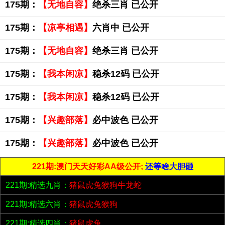
175期：
【无地自容】
绝杀三肖 已公开
175期：
【凉亭相遇】
六肖中 已公开
175期：
【无地自容】
绝杀三肖 已公开
175期：
【我本闲凉】
稳杀12码 已公开
175期：
【我本闲凉】
稳杀12码 已公开
175期：
【兴趣部落】
必中波色 已公开
175期：
【兴趣部落】
必中波色 已公开
221期:澳门天天好彩AA级公开;
还等啥大胆砸
221期:精选九肖：
猪鼠虎兔猴狗牛龙蛇
221期:精选六肖：
猪鼠虎兔猴狗
221期:精选四肖：
猪鼠虎兔