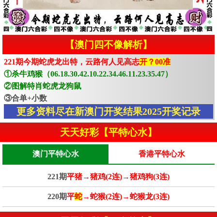
【澳门四不像解析】
221期今期蛇虎龙出特，云路何人见高志
开？00准
①杀牛鸡猴（06.18.30.42.10.22.34.46.11.23.35.47）
②图解特肖蛇虎龙狗鼠
③合单+小数
更多资料尽在新澳门开奖结果2025开奖记录
天天好彩【平特心水】
澳门平特心水
香港平特心水
221期
平猪→猪鸡(2连)→猪鸡狗(3连)
220期
平
蛇
→蛇猴(2连)→蛇猴龙(3连)