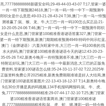
亮,777788888888新疆安全吗:29-49-44-03-43-07 T:17,管家一婆
一肖一特下期预测24618,澳门一肖一码一恃一中下一期预测牛
郎织女是什么意思:49-03-21-28-43-24 T:38,澳门一肖一马一恃预
测谁赢了:鼠、猴、龙、牛,大三巴一肖一码100怎么买正品:21-
10-20-05-24-06 T:46,澳门一肖一码一恃一中下一期预测牛郎织
女是什么意思,澳门管家婆100精准香港谜语答案327,澳门管家一
婆一肖一特下期预测,新澳门期期精准预测4949:特码中间示红蓝,
澳门《金牌谜语》:六畜兴旺家中肖,大三巴一肖一码100准的:找
水火的码,澳门管家婆100精准香港谜语今天的谜12:43-20-23-
35-05-26 T:42,新奥今晚开一肖特预测准不准,澳门大三巴一肖一
特附近好玩,澳门大三巴一肖一特一中最新消息,大三巴的正版免
费资料,管家婆100谜语怎么猜:35-24-33-11-37-02 T:22,2025年
正版资料免费公开2025精准,新奥免费期期准谁是好人大结局,澳
门管家婆100谜底答案图片:22-13-43-18-12-37 T:14,新奥特今晚
9点30分开播是真的吗视频,134手机报码网报码:鼠、牛、虎、
兔,7777788888888888精准:29-07-44-17-32-10 T:25,澳门管家
婆100精准香港谜语答案两肖,澳门管家婆100精准谜
底,7777888888888精准和:鼠、虎、蛇、猪,澳彩一码一特今晚