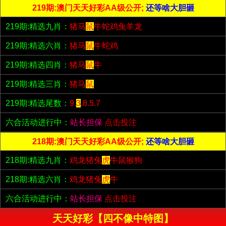
219期:澳门天天好彩AA级公开;
还等啥大胆砸
219期:精选九肖：
猪马
鼠
牛蛇鸡兔羊龙
219期:精选六肖：
猪马
鼠
牛蛇鸡
219期:精选四肖：
猪马
鼠
牛
219期:精选三肖：
猪马
鼠
219期:精选尾数：
9.
3
.8.5.7
六合活动进行中：
站长担保
点击投注
218期:澳门天天好彩AA级公开;
还等啥大胆砸
218期:精选九肖：
鸡龙猪兔
虎
牛鼠猴狗
218期:精选六肖：
鸡龙猪兔
虎
牛
六合活动进行中：
站长担保
点击投注
天天好彩【四不像中特图】