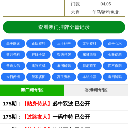
门数
04,05
六肖
羊马猪狗兔龙
查看澳门挂牌全篇记录
高手解迷
正版资料
三十码中
文字资料
高手心水
蓝月亮料
挂牌全篇
数码挂牌
东城西就
金旺信箱
曾道人信
跑狗玄机
看图解码
新老藏宝
四不像图
今日闲情
管家婆图
高手资料
本站推荐
看图解码
澳门精华区
香港精华区
175期：
【贴身侍从】
必中双波 已公开
175期：
【过路友人】
一码中特 已公开