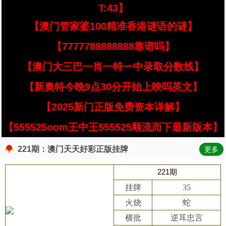
T:43】
【澳门管家婆100精准香港谜语的谜】
【7777788888888靠谱吗】
【澳门大三巴一肖一特一中录取分数线】
【新奥特今晚9点30分开始上映吗英文】
【2025新门正版免费资本详解】
【555525oom王中王555525顺流而下最新版本】
221期：澳门天天好彩正版挂牌
更多
221期
挂牌
35
火烧
蛇
横批
逆耳忠言