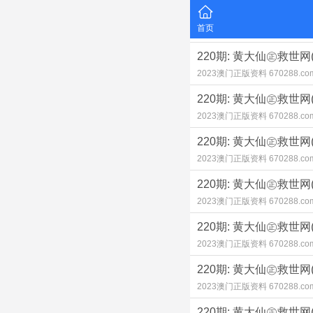
首页
220期: 黄大仙㊣救世
2023澳门正版资料 670288.co
220期: 黄大仙㊣救世
2023澳门正版资料 670288.co
220期: 黄大仙㊣救世
2023澳门正版资料 670288.co
220期: 黄大仙㊣救世
2023澳门正版资料 670288.co
220期: 黄大仙㊣救世
2023澳门正版资料 670288.co
220期: 黄大仙㊣救世
2023澳门正版资料 670288.co
220期: 黄大仙㊣救世