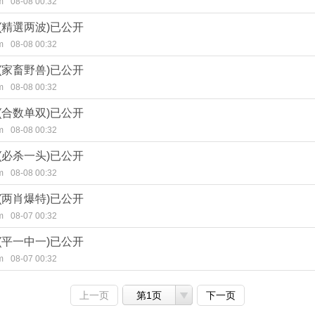
m
08-08 00:32
网(精選两波)已公开
m
08-08 00:32
网(家畜野兽)已公开
m
08-08 00:32
网(合数单双)已公开
m
08-08 00:32
网(必杀一头)已公开
m
08-08 00:32
网(两肖爆特)已公开
m
08-07 00:32
网(平一中一)已公开
m
08-07 00:32
上一页
第1页
下一页