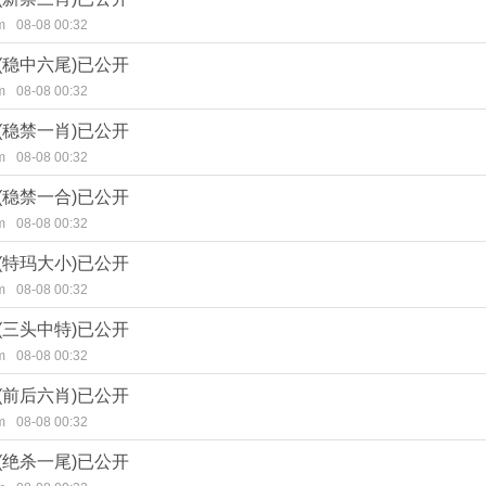
m
08-08 00:32
网(稳中六尾)已公开
m
08-08 00:32
网(稳禁一肖)已公开
m
08-08 00:32
网(稳禁一合)已公开
m
08-08 00:32
网(特玛大小)已公开
m
08-08 00:32
网(三头中特)已公开
m
08-08 00:32
网(前后六肖)已公开
m
08-08 00:32
网(绝杀一尾)已公开