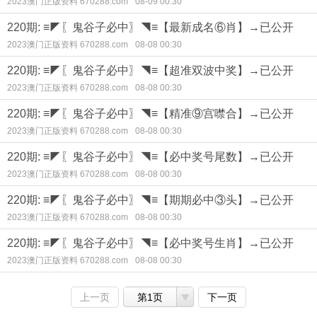
2023澳门正版资料 670288.com
08-09 00:30
220期: ≡◤〖鬼谷子必中〗◥≡【最新成名⑥肖】→已公开
2023澳门正版资料 670288.com
08-08 00:30
220期: ≡◤〖鬼谷子必中〗◥≡【超准双波中奖】→已公开
2023澳门正版资料 670288.com
08-08 00:30
220期: ≡◤〖鬼谷子必中〗◥≡【精准⑨宫噤合】→已公开
2023澳门正版资料 670288.com
08-08 00:30
220期: ≡◤〖鬼谷子必中〗◥≡【必中奖号尾数】→已公开
2023澳门正版资料 670288.com
08-08 00:30
220期: ≡◤〖鬼谷子必中〗◥≡【期期必中③头】→已公开
2023澳门正版资料 670288.com
08-08 00:30
220期: ≡◤〖鬼谷子必中〗◥≡【必中奖号生肖】→已公开
2023澳门正版资料 670288.com
08-08 00:30
上一页
第1页
下一页