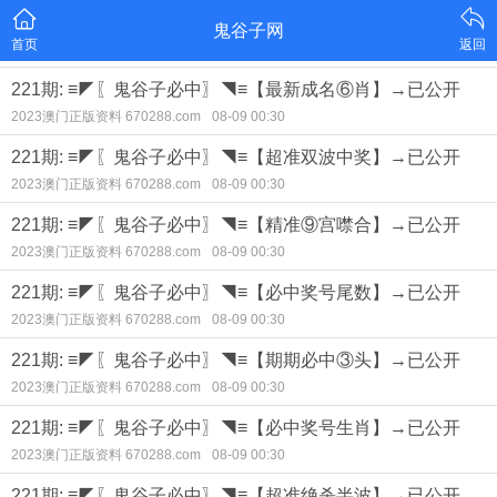
鬼谷子网
首页
返回
221期: ≡◤〖鬼谷子必中〗◥≡【最新成名⑥肖】→已公开
2023澳门正版资料 670288.com
08-09 00:30
221期: ≡◤〖鬼谷子必中〗◥≡【超准双波中奖】→已公开
2023澳门正版资料 670288.com
08-09 00:30
221期: ≡◤〖鬼谷子必中〗◥≡【精准⑨宫噤合】→已公开
2023澳门正版资料 670288.com
08-09 00:30
221期: ≡◤〖鬼谷子必中〗◥≡【必中奖号尾数】→已公开
2023澳门正版资料 670288.com
08-09 00:30
221期: ≡◤〖鬼谷子必中〗◥≡【期期必中③头】→已公开
2023澳门正版资料 670288.com
08-09 00:30
221期: ≡◤〖鬼谷子必中〗◥≡【必中奖号生肖】→已公开
2023澳门正版资料 670288.com
08-09 00:30
221期: ≡◤〖鬼谷子必中〗◥≡【超准绝杀半波】→已公开