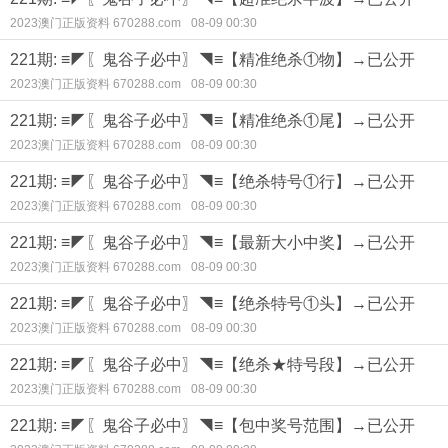
2023澳门正版资料 670288.com
08-09 00:30
221期: ≡◤〖鬼谷子必中〗◥≡【精准绝杀①物】→已公开
2023澳门正版资料 670288.com
08-09 00:30
221期: ≡◤〖鬼谷子必中〗◥≡【精准绝杀①尾】→已公开
2023澳门正版资料 670288.com
08-09 00:30
221期: ≡◤〖鬼谷子必中〗◥≡【绝杀特号①行】→已公开
2023澳门正版资料 670288.com
08-09 00:30
221期: ≡◤〖鬼谷子必中〗◥≡【最新大小中奖】→已公开
2023澳门正版资料 670288.com
08-09 00:30
221期: ≡◤〖鬼谷子必中〗◥≡【绝杀特号①头】→已公开
2023澳门正版资料 670288.com
08-09 00:30
221期: ≡◤〖鬼谷子必中〗◥≡【绝杀★特号段】→已公开
2023澳门正版资料 670288.com
08-09 00:30
221期: ≡◤〖鬼谷子必中〗◥≡【包中奖号范围】→已公开