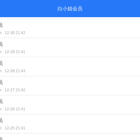
白小姐会员
员
m
12-30 21:42
员
m
12-29 21:41
员
m
12-28 21:43
员
m
12-27 21:42
员
m
12-26 21:41
员
m
12-25 21:41
员