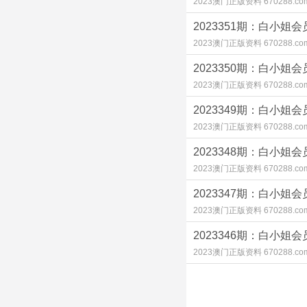
2023澳门正版资料 670288.co
2023351期：白小姐会
2023澳门正版资料 670288.co
2023350期：白小姐会
2023澳门正版资料 670288.co
2023349期：白小姐会
2023澳门正版资料 670288.co
2023348期：白小姐会
2023澳门正版资料 670288.co
2023347期：白小姐会
2023澳门正版资料 670288.co
2023346期：白小姐会
2023澳门正版资料 670288.co