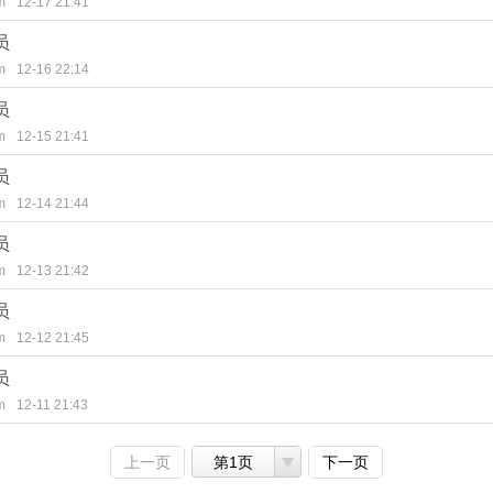
m
12-17 21:41
员
m
12-16 22:14
员
m
12-15 21:41
员
m
12-14 21:44
员
m
12-13 21:42
员
m
12-12 21:45
员
m
12-11 21:43
上一页
第1页
下一页