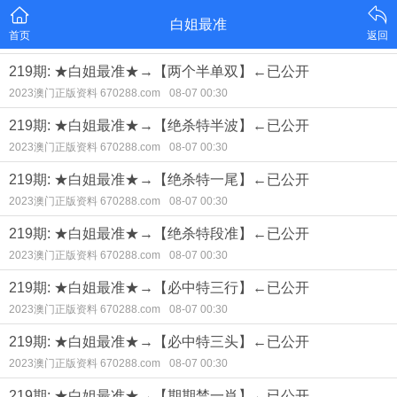
白姐最准
首页
返回
219期: ★白姐最准★→【两个半单双】←已公开
2023澳门正版资料 670288.com
08-07 00:30
219期: ★白姐最准★→【绝杀特半波】←已公开
2023澳门正版资料 670288.com
08-07 00:30
219期: ★白姐最准★→【绝杀特一尾】←已公开
2023澳门正版资料 670288.com
08-07 00:30
219期: ★白姐最准★→【绝杀特段准】←已公开
2023澳门正版资料 670288.com
08-07 00:30
219期: ★白姐最准★→【必中特三行】←已公开
2023澳门正版资料 670288.com
08-07 00:30
219期: ★白姐最准★→【必中特三头】←已公开
2023澳门正版资料 670288.com
08-07 00:30
219期: ★白姐最准★→【期期禁一肖】←已公开