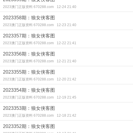
2023澳门正版资料 670288.com
12-24 21:40
2023358期：狼女侠客图
2023澳门正版资料 670288.com
12-23 21:40
2023357期：狼女侠客图
2023澳门正版资料 670288.com
12-22 21:41
2023356期：狼女侠客图
2023澳门正版资料 670288.com
12-21 21:40
2023355期：狼女侠客图
2023澳门正版资料 670288.com
12-20 21:42
2023354期：狼女侠客图
2023澳门正版资料 670288.com
12-19 21:45
2023353期：狼女侠客图
2023澳门正版资料 670288.com
12-18 21:42
2023352期：狼女侠客图