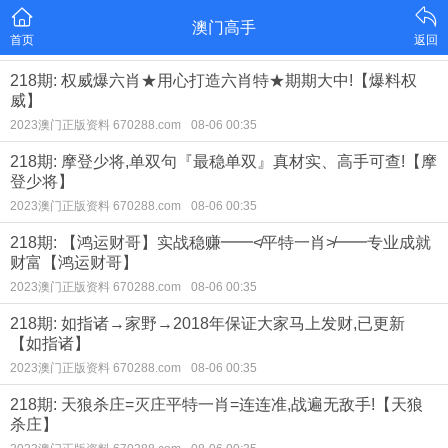
澳门高手
首页
返回
218期: 权威爆六肖★用心打造六肖特★期期大中!【爆料权
威】
2023澳门正版资料 670288.com
08-06 00:35
218期: 摩登少将,单双句『最稳单双』真材实、高手可查!【摩
登少将】
2023澳门正版资料 670288.com
08-06 00:35
218期: 【鸿运财哥】实战稳赚━━≮平特一肖≯━━专业成就
财富【鸿运财哥】
2023澳门正版资料 670288.com
08-06 00:35
218期: 如指诸→家野→2018年保证大家马上发财,已更新
【如指诸】
2023澳门正版资料 670288.com
08-06 00:35
218期: 天狼杀庄=灭庄平特一肖=连连准,战遍无敌手!【天狼
杀庄】