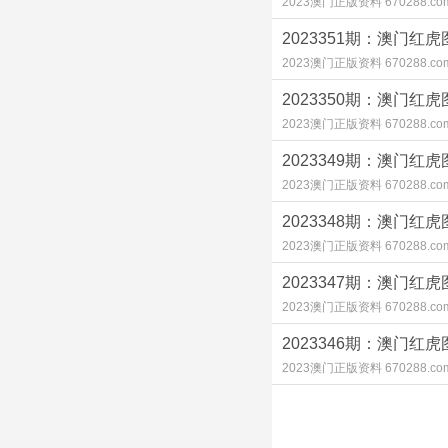
2023澳门正版资料 670288.co
2023351期：澳门红虎
2023澳门正版资料 670288.co
2023350期：澳门红虎
2023澳门正版资料 670288.co
2023349期：澳门红虎
2023澳门正版资料 670288.co
2023348期：澳门红虎
2023澳门正版资料 670288.co
2023347期：澳门红虎
2023澳门正版资料 670288.co
2023346期：澳门红虎
2023澳门正版资料 670288.co