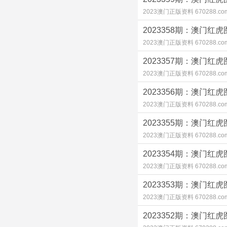
2023澳门正版资料 670288.co
2023358期：澳门红虎
2023澳门正版资料 670288.co
2023357期：澳门红虎
2023澳门正版资料 670288.co
2023356期：澳门红虎
2023澳门正版资料 670288.co
2023355期：澳门红虎
2023澳门正版资料 670288.co
2023354期：澳门红虎
2023澳门正版资料 670288.co
2023353期：澳门红虎
2023澳门正版资料 670288.co
2023352期：澳门红虎