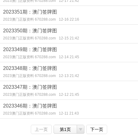
2023澳门正版资料 670288.com
12-17 21:42
2023351期：澳门签牌图
2023澳门正版资料 670288.com
12-16 22:16
2023350期：澳门签牌图
2023澳门正版资料 670288.com
12-15 21:42
2023349期：澳门签牌图
2023澳门正版资料 670288.com
12-14 21:45
2023348期：澳门签牌图
2023澳门正版资料 670288.com
12-13 21:42
2023347期：澳门签牌图
2023澳门正版资料 670288.com
12-12 21:45
2023346期：澳门签牌图
2023澳门正版资料 670288.com
12-11 21:43
上一页
第1页
下一页