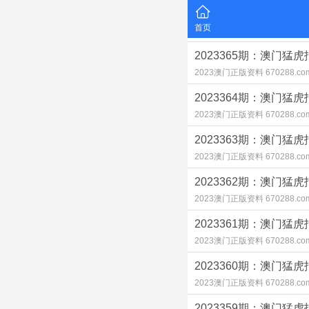
首页
2023365期：澳门猛虎
2023澳门正版资料 670288.co
2023364期：澳门猛虎
2023澳门正版资料 670288.co
2023363期：澳门猛虎
2023澳门正版资料 670288.co
2023362期：澳门猛虎
2023澳门正版资料 670288.co
2023361期：澳门猛虎
2023澳门正版资料 670288.co
2023360期：澳门猛虎
2023澳门正版资料 670288.co
2023359期：澳门猛虎