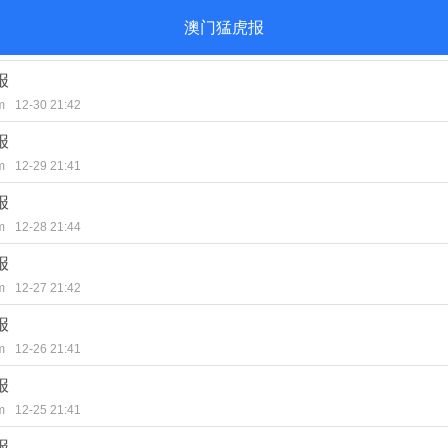
澳门猛虎报
报
m
12-30 21:42
报
m
12-29 21:41
报
m
12-28 21:44
报
m
12-27 21:42
报
m
12-26 21:41
报
m
12-25 21:41
报