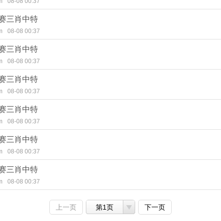
m
08-08 00:37
参赛三肖中特
m
08-08 00:37
参赛三肖中特
m
08-08 00:37
参赛三肖中特
m
08-08 00:37
参赛三肖中特
m
08-08 00:37
参赛三肖中特
m
08-08 00:37
参赛三肖中特
m
08-08 00:37
上一页
第1页
下一页