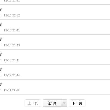
m
12-17 21:41
发
m
12-16 22:12
发
m
12-15 21:41
发
m
12-14 21:43
发
m
12-13 21:41
发
m
12-12 21:44
发
m
12-11 21:42
上一页
第1页
下一页