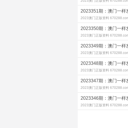
2023澳门正版资料 670288.co
2023351期：澳门一样
2023澳门正版资料 670288.co
2023350期：澳门一样
2023澳门正版资料 670288.co
2023349期：澳门一样
2023澳门正版资料 670288.co
2023348期：澳门一样
2023澳门正版资料 670288.co
2023347期：澳门一样
2023澳门正版资料 670288.co
2023346期：澳门一样
2023澳门正版资料 670288.co