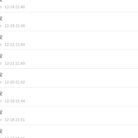
m
12-24 21:40
发
m
12-23 21:40
发
m
12-22 21:40
发
m
12-21 21:40
发
m
12-20 21:42
发
m
12-19 21:44
发
m
12-18 21:41
发