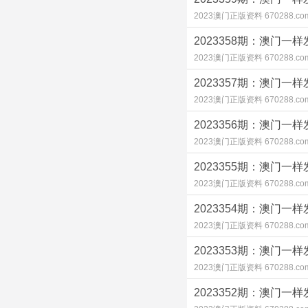
2023澳门正版资料 670288.co
2023358期：澳门一样
2023澳门正版资料 670288.co
2023357期：澳门一样
2023澳门正版资料 670288.co
2023356期：澳门一样
2023澳门正版资料 670288.co
2023355期：澳门一样
2023澳门正版资料 670288.co
2023354期：澳门一样
2023澳门正版资料 670288.co
2023353期：澳门一样
2023澳门正版资料 670288.co
2023352期：澳门一样