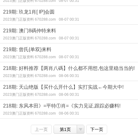
2023澳门正版资料 670288.com
08-07 00:31
219期: 玖龙1肖[ IP]会圆
2023澳门正版资料 670288.com
08-07 00:31
219期: 澳门8碼仲特来料
2023澳门正版资料 670288.com
08-07 00:31
219期: 曾氏{单双}来料
2023澳门正版资料 670288.com
08-07 00:31
218期: 好料推荐【两肖八碼】什么都不用想,包这里稳当当的!
2023澳门正版资料 670288.com
08-06 00:31
218期: 天山绝版【买什么开什么】实打实战←今期大中!
2023澳门正版资料 670288.com
08-06 00:31
218期: 东风本田》=平特①肖=《实力见证,跟踪必赚料!
2023澳门正版资料 670288.com
08-06 00:31
上一页
第1页
下一页