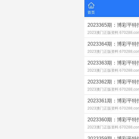
首页
2023365期：博彩平特
2023澳门正版资料 670288.co
2023364期：博彩平特
2023澳门正版资料 670288.co
2023363期：博彩平特
2023澳门正版资料 670288.co
2023362期：博彩平特
2023澳门正版资料 670288.co
2023361期：博彩平特
2023澳门正版资料 670288.co
2023360期：博彩平特
2023澳门正版资料 670288.co
2023359期：博彩平特