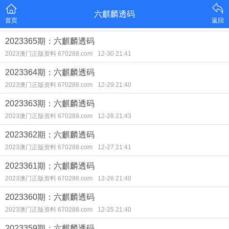
六麒麟透码
首页
返回
2023365期：六麒麟透码
2023澳门正版资料 670288.com
12-30 21:41
2023364期：六麒麟透码
2023澳门正版资料 670288.com
12-29 21:40
2023363期：六麒麟透码
2023澳门正版资料 670288.com
12-28 21:43
2023362期：六麒麟透码
2023澳门正版资料 670288.com
12-27 21:41
2023361期：六麒麟透码
2023澳门正版资料 670288.com
12-26 21:40
2023360期：六麒麟透码
2023澳门正版资料 670288.com
12-25 21:40
2023359期：六麒麟透码