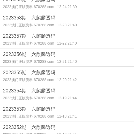
2023澳门正版资料 670288.com
12-24 21:39
2023358期：六麒麟透码
2023澳门正版资料 670288.com
12-23 21:40
2023357期：六麒麟透码
2023澳门正版资料 670288.com
12-22 21:40
2023356期：六麒麟透码
2023澳门正版资料 670288.com
12-21 21:40
2023355期：六麒麟透码
2023澳门正版资料 670288.com
12-20 21:42
2023354期：六麒麟透码
2023澳门正版资料 670288.com
12-19 21:44
2023353期：六麒麟透码
2023澳门正版资料 670288.com
12-18 21:41
2023352期：六麒麟透码