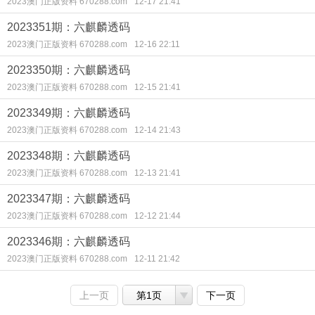
2023澳门正版资料 670288.com
12-17 21:41
2023351期：六麒麟透码
2023澳门正版资料 670288.com
12-16 22:11
2023350期：六麒麟透码
2023澳门正版资料 670288.com
12-15 21:41
2023349期：六麒麟透码
2023澳门正版资料 670288.com
12-14 21:43
2023348期：六麒麟透码
2023澳门正版资料 670288.com
12-13 21:41
2023347期：六麒麟透码
2023澳门正版资料 670288.com
12-12 21:44
2023346期：六麒麟透码
2023澳门正版资料 670288.com
12-11 21:42
上一页
第1页
下一页