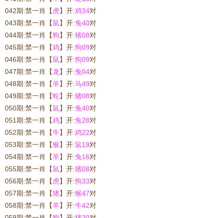
042期:禁一肖
【
虎
】开:
鸡34
对
043期:禁一肖
【
鼠
】开:
兔40
对
044期:禁一肖
【
狗
】开:
猪08
对
045期:禁一肖
【
鸡
】开:
狗09
对
046期:禁一肖
【
鼠
】开:
狗09
对
047期:禁一肖
【
龙
】开:
兔04
对
048期:禁一肖
【
羊
】开:
马49
对
049期:禁一肖
【
蛇
】开:
猪08
对
050期:禁一肖
【
鼠
】开:
兔40
对
051期:禁一肖
【
鸡
】开:
兔28
对
052期:禁一肖
【
牛
】开:
鸡22
对
053期:禁一肖
【
猴
】开:
鼠19
对
054期:禁一肖
【
羊
】开:
兔16
对
055期:禁一肖
【
鼠
】开:
猪08
对
056期:禁一肖
【
虎
】开:
狗33
对
057期:禁一肖
【
猪
】开:
猴47
对
058期:禁一肖
【
羊
】开:
牛42
对
059期:禁一肖
【
狗
】开:
猪20
对