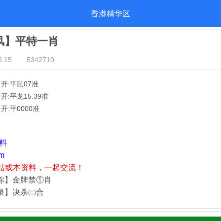
香港精华区
藏风】平特一肖
:15
5342710
开:平鼠07准
开:平龙15.39准
开:平0000准
资料
m
站或本资料，一起交流！
的你】金牌禁①肖
九泉】决杀㈡合