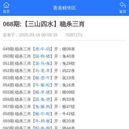
香港精华区
首页
返回
068期:【三山四水】稳杀三肖
发表于：2025-03-16 00:55:15
5287273
049期:稳杀三肖【
虎-牛-鸡
】开：猪08准
050期:稳杀三肖【
鼠-狗-猪
】开：兔40准
051期:稳杀三肖【
龙-马-兔
】开：兔28错
052期:稳杀三肖【
马-龙-羊
】开：鸡22准
053期:稳杀三肖【
猴-虎-牛
】开：鼠19准
054期:稳杀三肖【
牛-猴-蛇
】开：兔16准
055期:稳杀三肖【
猴-羊-猪
】开：猪08错
056期:稳杀三肖【
鼠-兔-虎
】开：狗33准
057期:稳杀三肖【
兔-猴-狗
】开：猴47错
058期:稳杀三肖【
猴-牛-蛇
】开：牛42错
059期:稳杀三肖【
牛-鸡-猴
】开：猪20准
060期:稳杀三肖【
蛇-兔-狗
】开：猪44准