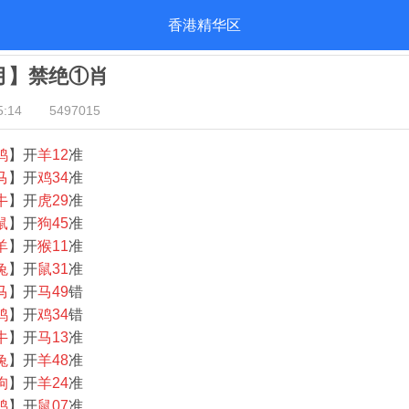
香港精华区
四月】禁绝①肖
:14
5497015
鸡
】开
羊12
准
马
】开
鸡34
准
牛
】开
虎29
准
鼠
】开
狗45
准
羊
】开
猴11
准
兔
】开
鼠31
准
马
】开
马49
错
鸡
】开
鸡34
错
牛
】开
马13
准
兔
】开
羊48
准
狗
】开
羊24
准
鸡
】开
鼠07
准