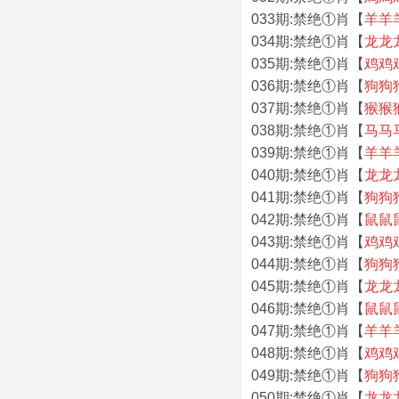
033期:禁绝①肖【
羊羊
034期:禁绝①肖【
龙龙
035期:禁绝①肖【
鸡鸡
036期:禁绝①肖【
狗狗
037期:禁绝①肖【
猴猴
038期:禁绝①肖【
马马
039期:禁绝①肖【
羊羊
040期:禁绝①肖【
龙龙
041期:禁绝①肖【
狗狗
042期:禁绝①肖【
鼠鼠
043期:禁绝①肖【
鸡鸡
044期:禁绝①肖【
狗狗
045期:禁绝①肖【
龙龙
046期:禁绝①肖【
鼠鼠
047期:禁绝①肖【
羊羊
048期:禁绝①肖【
鸡鸡
049期:禁绝①肖【
狗狗
050期:禁绝①肖【
龙龙