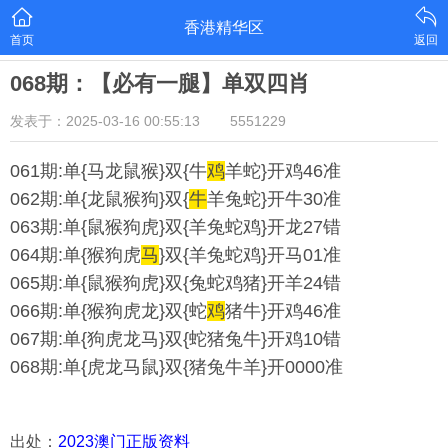
香港精华区
首页
返回
068期：【必有一腿】单双四肖
发表于：2025-03-16 00:55:13
5551229
061期:单{
马龙鼠猴
}双{牛
鸡
羊蛇
}开鸡46准
062期:单{
龙鼠猴狗
}双{
牛
羊兔蛇
}开牛30准
063期:单{
鼠猴狗虎
}双{羊兔蛇鸡
}开龙27错
064期:单{
猴狗虎
马
}双{羊兔蛇鸡
}开马01准
065期:单{鼠
猴狗虎
}双{兔蛇鸡猪
}开羊24错
066期:单{
猴狗虎龙
}双{蛇
鸡
猪牛
}开鸡46准
067期:单{
狗虎龙马
}双{蛇猪兔牛
}开鸡10错
068期:单{
虎龙马鼠
}双{猪兔牛羊
}开0000准
出处：
2023澳门正版资料