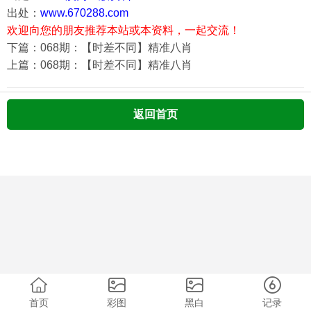
出处：
www.670288.com
欢迎向您的朋友推荐本站或本资料，一起交流！
下篇：068期：【时差不同】精准八肖
上篇：068期：【时差不同】精准八肖
返回首页
首页
彩图
黑白
记录