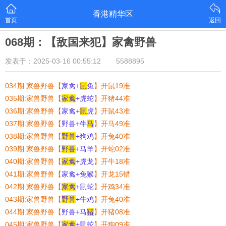
香港精华区
首页
返回
068期：【敌国来犯】家禽野兽
发表于：2025-03-16 00:55:12
5588895
034期:家兽野兽【
家禽+
鼠
兔
】开鼠19准
035期:家兽野兽【
家禽
+虎蛇
】开猪44准
036期:家兽野兽【
家禽+
鼠
虎
】开鼠43准
037期:家兽野兽【
野兽+牛
马
】开马49准
038期:家兽野兽【
野兽
+狗鸡
】开兔40准
039期:家兽野兽【
野兽
+马羊
】开蛇02准
040期:家兽野兽【
家禽
+虎龙
】开牛18准
041期:家兽野兽【
家禽+兔猴
】开龙15错
042期:家兽野兽【
家禽
+鼠蛇
】开鸡34准
043期:家兽野兽【
野兽
+牛鸡
】开兔40准
044期:家兽野兽【
野兽+马
猪
】开猪08准
045期:家兽野兽【
家禽
+鼠蛇
】开狗09准