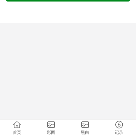
首页
彩图
黑白
记录