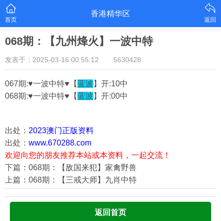
香港精华区
首页
返回
068期：【九州烽火】一波中特
发表于：2025-03-16 00:55:12
5630428
067期:♥一波中特♥【
蓝波
】开:10中
068期:♥一波中特♥【
蓝波
】开:00中
出处：
2023澳门正版资料
出处：
www.670288.com
欢迎向您的朋友推荐本站或本资料，一起交流！
下篇：068期：【敌国来犯】家禽野兽
上篇：068期：【三戒大师】九肖中特
返回首页