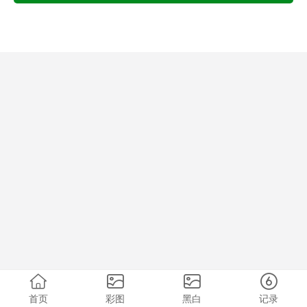
首页
彩图
黑白
记录