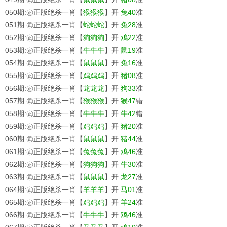
050期:㊣正版绝杀一肖【
猴猴猴
】开
兔40
准
051期:㊣正版绝杀一肖【
蛇蛇蛇
】开
兔28
准
052期:㊣正版绝杀一肖【
狗狗狗
】开
鸡22
准
053期:㊣正版绝杀一肖【
牛牛牛
】开
鼠19
准
054期:㊣正版绝杀一肖【
鼠鼠鼠
】开
兔16
准
055期:㊣正版绝杀一肖【
鸡鸡鸡
】开
猪08
准
056期:㊣正版绝杀一肖【
龙龙龙
】开
狗33
准
057期:㊣正版绝杀一肖【
猴猴猴
】开
猴47
错
058期:㊣正版绝杀一肖【
牛牛牛
】开
牛42
错
059期:㊣正版绝杀一肖【
鸡鸡鸡
】开
猪20
准
060期:㊣正版绝杀一肖【
鼠鼠鼠
】开
猪44
准
061期:㊣正版绝杀一肖【
兔兔兔
】开
鸡46
准
062期:㊣正版绝杀一肖【
狗狗狗
】开
牛30
准
063期:㊣正版绝杀一肖【
鼠鼠鼠
】开
龙27
准
064期:㊣正版绝杀一肖【
羊羊羊
】开
马01
准
065期:㊣正版绝杀一肖【
鸡鸡鸡
】开
羊24
准
066期:㊣正版绝杀一肖【
牛牛牛
】开
鸡46
准