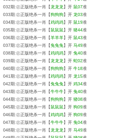
032期:㊣正版绝杀一肖【
龙龙龙
】开
鼠07
准
033期:㊣正版绝杀一肖【
狗狗狗
】开
龙03
准
034期:㊣正版绝杀一肖【
鸡鸡鸡
】开
鼠19
准
035期:㊣正版绝杀一肖【
鼠鼠鼠
】开
猪44
准
036期:㊣正版绝杀一肖【
羊羊羊
】开
鼠43
准
037期:㊣正版绝杀一肖【
兔兔兔
】开
马49
准
038期:㊣正版绝杀一肖【
鸡鸡鸡
】开
兔40
准
039期:㊣正版绝杀一肖【
龙龙龙
】开
蛇02
准
040期:㊣正版绝杀一肖【
狗狗狗
】开
牛18
准
041期:㊣正版绝杀一肖【
鸡鸡鸡
】开
龙15
准
042期:㊣正版绝杀一肖【
兔兔兔
】开
鸡34
准
043期:㊣正版绝杀一肖【
牛牛牛
】开
兔40
准
044期:㊣正版绝杀一肖【
狗狗狗
】开
猪08
准
045期:㊣正版绝杀一肖【
鼠鼠鼠
】开
狗09
准
046期:㊣正版绝杀一肖【
鸡鸡鸡
】开
狗09
准
047期:㊣正版绝杀一肖【
牛牛牛
】开
兔04
准
048期:㊣正版绝杀一肖【
龙龙龙
】开
马49
准
049期:㊣正版绝杀一肖【
鼠鼠鼠
】开
猪08
准