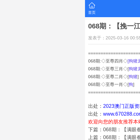
首页
068期：【挽一
发表于：2025-03-16 00:55
====================
068期:◇至尊四肖◇
[狗猪
068
期:◇至尊三肖◇[
狗猪
068
期:◇至尊二肖◇[
狗猪
]
068
期:◇至尊一肖◇[
狗
]
====================
出处：
2023澳门正版
出处：
www.670288.co
欢迎向您的朋友推荐本
下篇：068期：【满眼
上篇：068期：【满眼