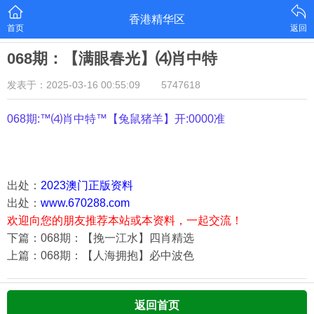
香港精华区
首页
返回
068期：【满眼春光】⑷肖中特
发表于：2025-03-16 00:55:09
5747618
068期:™⑷肖中特™【
兔鼠猪羊
】开:0000准
出处：
2023澳门正版资料
出处：
www.670288.com
欢迎向您的朋友推荐本站或本资料，一起交流！
下篇：068期：【挽一江水】四肖精选
上篇：068期：【人海拥抱】必中波色
返回首页