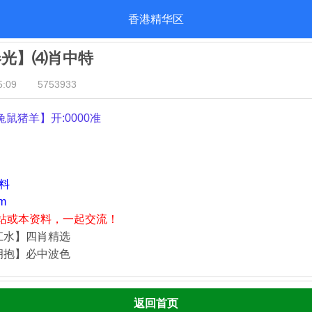
香港精华区
春光】⑷肖中特
:09
5753933
兔鼠猪羊
】开:0000准
资料
m
站或本资料，一起交流！
江水】四肖精选
拥抱】必中波色
返回首页