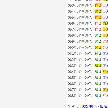
053期:必中波色【
红
波
.
蓝
054期:必中波色【
绿
波
.
蓝
055期:必中波色【
红
波
.
蓝
056期:必中波色【
红
波
.
绿
057期:必中波色【
红
波
.
蓝
058期:必中波色【
绿
波
.
蓝
059期:必中波色【
绿
波
.
红
060期:必中波色【
绿
波
.
红
061期:必中波色【
绿
波
.
蓝
062期:必中波色【
绿
波
.
蓝
063期:必中波色【
绿
波
.
蓝
064期:必中波色【
绿
波
.
红
065期:必中波色【
绿
波
.
蓝
066期:必中波色【
绿
波
.
蓝
067期:必中波色【
绿
波
.
蓝
068期:必中波色【
绿
波
.
红
出处：
2023澳门正版