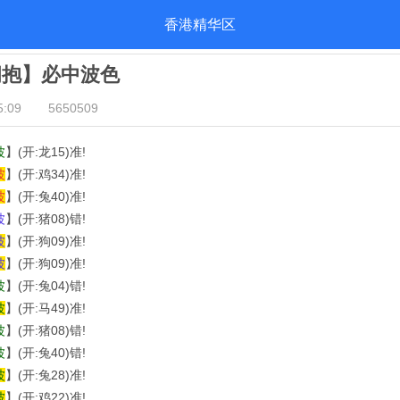
香港精华区
拥抱】必中波色
:09
5650509
波
】(开:龙15)准!
波
】(开:鸡34)准!
波
】(开:兔40)准!
波
】(开:猪08)错!
波
】(开:狗09)准!
波
】(开:狗09)准!
波
】(开:兔04)错!
波
】(开:马49)准!
波
】(开:猪08)错!
波
】(开:兔40)错!
波
】(开:兔28)准!
波
】(开:鸡22)准!