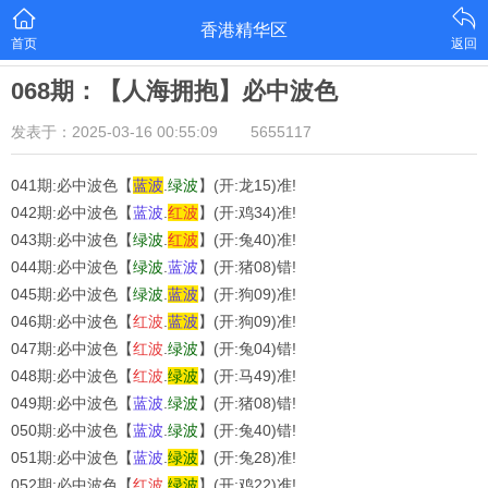
香港精华区
首页
返回
068期：【人海拥抱】必中波色
发表于：2025-03-16 00:55:09
5655117
041期:必中波色【
蓝
波
.
绿
波
】(开:龙15)准!
042期:必中波色【
蓝
波
.
红
波
】(开:鸡34)准!
043期:必中波色【
绿
波
.
红
波
】(开:兔40)准!
044期:必中波色【
绿
波
.
蓝
波
】(开:猪08)错!
045期:必中波色【
绿
波
.
蓝
波
】(开:狗09)准!
046期:必中波色【
红
波
.
蓝
波
】(开:狗09)准!
047期:必中波色【
红
波
.
绿
波
】(开:兔04)错!
048期:必中波色【
红
波
.
绿
波
】(开:马49)准!
049期:必中波色【
蓝
波
.
绿
波
】(开:猪08)错!
050期:必中波色【
蓝
波
.
绿
波
】(开:兔40)错!
051期:必中波色【
蓝
波
.
绿
波
】(开:兔28)准!
052期:必中波色【
红
波
.
绿
波
】(开:鸡22)准!