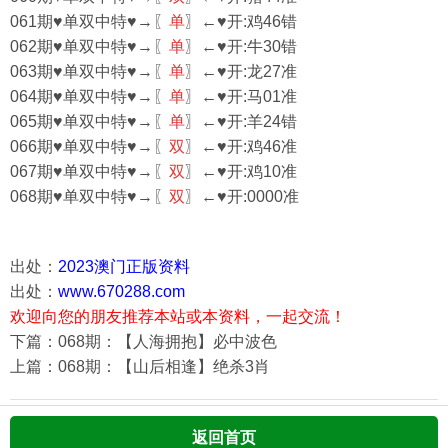
061期♥单双中特♥→〖
单
〗←♥开:鸡46错
062期♥单双中特♥→〖
单
〗←♥开:牛30错
063期♥单双中特♥→〖
单
〗←♥开:龙27准
064期♥单双中特♥→〖
单
〗←♥开:马01准
065期♥单双中特♥→〖
单
〗←♥开:羊24错
066期♥单双中特♥→〖
双
〗←♥开:鸡46准
067期♥单双中特♥→〖
双
〗←♥开:鸡10准
068期♥单双中特♥→〖
双
〗←♥开:0000准
出处：
2023澳门正版资料
出处：
www.670288.com
欢迎向您的朋友推荐本站或本资料，一起交流！
下篇：068期：【人海拥抱】必中波色
上篇：068期：【山后相逢】绝杀3肖
返回首页