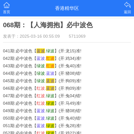
香港精华区
首页
返回
068期：【人海拥抱】必中波色
发表于：2025-03-16 00:55:09
5711069
041期:必中波色【
蓝
波
.
绿
波
】(开:龙15)准!
042期:必中波色【
蓝
波
.
红
波
】(开:鸡34)准!
043期:必中波色【
绿
波
.
红
波
】(开:兔40)准!
044期:必中波色【
绿
波
.
蓝
波
】(开:猪08)错!
045期:必中波色【
绿
波
.
蓝
波
】(开:狗09)准!
046期:必中波色【
红
波
.
蓝
波
】(开:狗09)准!
047期:必中波色【
红
波
.
绿
波
】(开:兔04)错!
048期:必中波色【
红
波
.
绿
波
】(开:马49)准!
049期:必中波色【
蓝
波
.
绿
波
】(开:猪08)错!
050期:必中波色【
蓝
波
.
绿
波
】(开:兔40)错!
051期:必中波色【
蓝
波
.
绿
波
】(开:兔28)准!
052期:必中波色【
红
波
.
绿
波
】(开:鸡22)准!