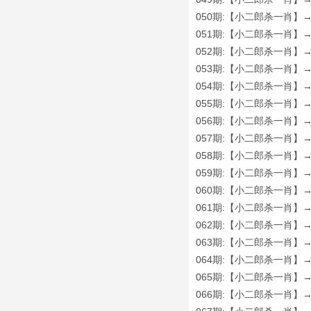
050期:【小二郎杀一肖】
051期:【小二郎杀一肖】
052期:【小二郎杀一肖】
053期:【小二郎杀一肖】
054期:【小二郎杀一肖】
055期:【小二郎杀一肖】
056期:【小二郎杀一肖】
057期:【小二郎杀一肖】
058期:【小二郎杀一肖】
059期:【小二郎杀一肖】
060期:【小二郎杀一肖】
061期:【小二郎杀一肖】
062期:【小二郎杀一肖】
063期:【小二郎杀一肖】
064期:【小二郎杀一肖】
065期:【小二郎杀一肖】
066期:【小二郎杀一肖】