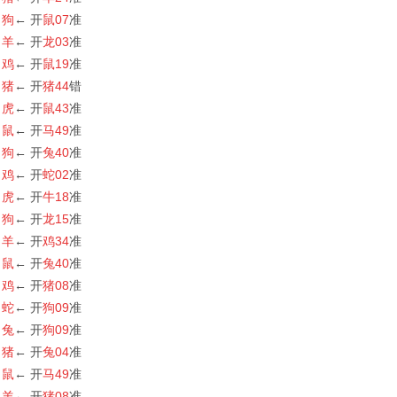
→
狗
← 开
鼠07
准
→
羊
← 开
龙03
准
→
鸡
← 开
鼠19
准
→
猪
← 开
猪44
错
→
虎
← 开
鼠43
准
→
鼠
← 开
马49
准
→
狗
← 开
兔40
准
→
鸡
← 开
蛇02
准
→
虎
← 开
牛18
准
→
狗
← 开
龙15
准
→
羊
← 开
鸡34
准
→
鼠
← 开
兔40
准
→
鸡
← 开
猪08
准
→
蛇
← 开
狗09
准
→
兔
← 开
狗09
准
→
猪
← 开
兔04
准
→
鼠
← 开
马49
准
→
羊
← 开
猪08
准