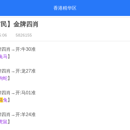
香港精华区
市民】金牌四肖
:06
5826155
牌四肖→开:牛30准
兔马
】
牌四肖→开:龙27准
狗蛇
】
牌四肖→开:马01准
马
兔
】
牌四肖→开:羊24准
虎鼠
】