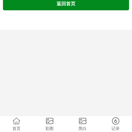
返回首页
首页
彩图
黑白
记录