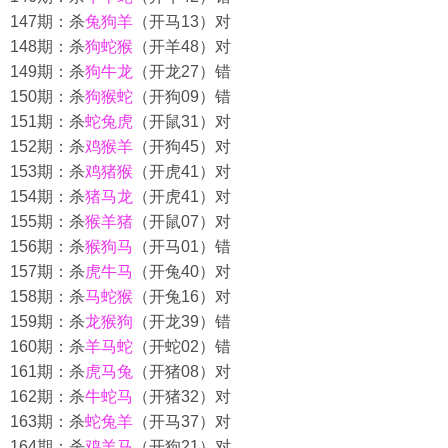
147期：杀
兔狗羊
（开马13）对
148期：杀
狗蛇猴
（开羊48）对
149期：杀
狗牛龙
（开龙27）错
150期：杀
狗猴蛇
（开狗09）错
151期：杀
蛇兔虎
（开鼠31）对
152期：杀
鸡猴羊
（开狗45）对
153期：杀
鸡猪猴
（开虎41）对
154期：杀
猪马龙
（开虎41）对
155期：杀
猴羊猪
（开鼠07）对
156期：杀
猴狗马
（开马01）错
157期：杀
虎牛马
（开兔40）对
158期：杀
马蛇猴
（开兔16）对
159期：杀
龙猴狗
（开龙39）错
160期：杀
羊马蛇
（开蛇02）错
161期：杀
虎马兔
（开猪08）对
162期：杀
牛蛇马
（开猪32）对
163期：杀
蛇兔羊
（开马37）对
164期：杀
鸡羊马
（开狗21）对