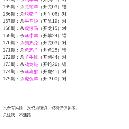
165期：杀
龙蛇羊
（开龙03）错
166期：杀
蛇猪羊
（开牛06）对
167期：杀
牛马鸡
（开鼠19）对
168期：杀
虎猴马
（开龙15）对
169期：杀
马牛羊
（开羊24）错
170期：杀
狗鸡兔
（开龙03）对
171期：杀
兔鸡羊
（开兔28）错
172期：杀
羊牛鼠
（开猪44）对
173期：杀
鸡龙蛇
（开蛇26）错
174期：杀
马狗猴
（开虎41）对
175期：杀
虎兔羊
（开？00）对
六合有风险，投资须谨慎，资料仅供参考。
关注我，不迷路