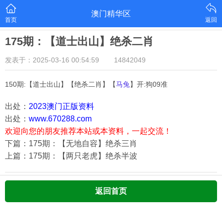
澳门精华区
首页
返回
175期：【道士出山】绝杀二肖
发表于：2025-03-16 00:54:59
14842049
150期:【道士出山】【绝杀二肖】【
马兔
】开:狗09准
出处：
2023澳门正版资料
出处：
www.670288.com
欢迎向您的朋友推荐本站或本资料，一起交流！
下篇：175期：【无地自容】绝杀三肖
上篇：175期：【两只老虎】绝杀半波
返回首页