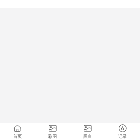
首页
彩图
黑白
记录