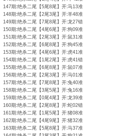
147期:绝杀二尾【5尾8尾】开:马13准
148期:绝杀二尾【2尾3尾】开:羊48准
149期:绝杀二尾【7尾8尾】开:龙27错
150期:绝杀二尾【4尾6尾】开:狗09准
151期:绝杀二尾【2尾3尾】开:鼠31准
152期:绝杀二尾【6尾8尾】开:狗45准
153期:绝杀二尾【4尾6尾】开:虎41准
154期:绝杀二尾【1尾2尾】开:虎41错
155期:绝杀二尾【6尾8尾】开:鼠07准
156期:绝杀二尾【2尾3尾】开:马01准
157期:绝杀二尾【7尾8尾】开:兔40准
158期:绝杀二尾【3尾5尾】开:兔16准
159期:绝杀二尾【0尾4尾】开:龙39准
160期:绝杀二尾【2尾8尾】开:蛇02错
161期:绝杀二尾【1尾5尾】开:猪08准
162期:绝杀二尾【4尾9尾】开:猪32准
163期:绝杀二尾【5尾8尾】开:马37准
164期:绝杀二尾【2尾3尾】开:狗21准