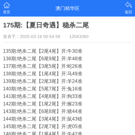
澳门精华区
首页
返回
175期:【夏日奇遇】稳杀二尾
发表于：2025-03-16 00:54:58
12043360
135期:绝杀二尾【2尾4尾】开:牛30准
136期:绝杀二尾【6尾9尾】开:羊48准
137期:绝杀二尾【3尾5尾】开:蛇26准
138期:绝杀二尾【1尾4尾】开:马49准
139期:绝杀二尾【2尾3尾】开:羊24准
140期:绝杀二尾【5尾7尾】开:兔16准
141期:绝杀二尾【4尾8尾】开:狗33准
142期:绝杀二尾【1尾2尾】开:猴23准
143期:绝杀二尾【6尾8尾】开:猪44准
144期:绝杀二尾【3尾4尾】开:鼠43错
145期:绝杀二尾【2尾7尾】开:虎05准
146期:绝杀二尾【1尾4尾】开:牛42准