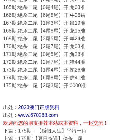
165期:绝杀二尾【0尾4尾】开:龙03准
166期:绝杀二尾【6尾8尾】开:牛06错
167期:绝杀二尾【1尾3尾】开:鼠19准
168期:绝杀二尾【4尾8尾】开:龙15准
169期:绝杀二尾【3尾5尾】开:羊24准
170期:绝杀二尾【2尾7尾】开:龙03准
171期:绝杀二尾【0尾5尾】开:兔28准
172期:绝杀二尾【2尾7尾】开:猪44准
173期:绝杀二尾【1尾4尾】开:蛇26准
174期:绝杀二尾【6尾8尾】开:虎41准
175期:绝杀二尾【2尾3尾】开:0000准
出处：
2023澳门正版资料
出处：
www.670288.com
欢迎向您的朋友推荐本站或本资料，一起交流！
下篇：175期：【感慨人生】平特一肖
上篇：175期:【夏日奇遇】稳杀二尾