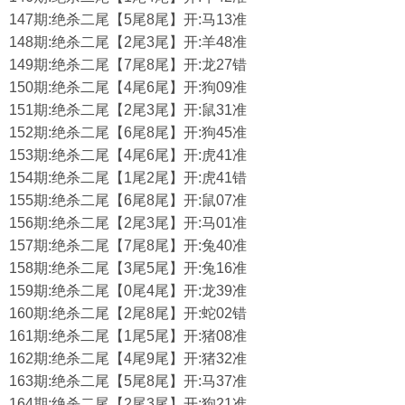
147期:绝杀二尾【5尾8尾】开:马13准
148期:绝杀二尾【2尾3尾】开:羊48准
149期:绝杀二尾【7尾8尾】开:龙27错
150期:绝杀二尾【4尾6尾】开:狗09准
151期:绝杀二尾【2尾3尾】开:鼠31准
152期:绝杀二尾【6尾8尾】开:狗45准
153期:绝杀二尾【4尾6尾】开:虎41准
154期:绝杀二尾【1尾2尾】开:虎41错
155期:绝杀二尾【6尾8尾】开:鼠07准
156期:绝杀二尾【2尾3尾】开:马01准
157期:绝杀二尾【7尾8尾】开:兔40准
158期:绝杀二尾【3尾5尾】开:兔16准
159期:绝杀二尾【0尾4尾】开:龙39准
160期:绝杀二尾【2尾8尾】开:蛇02错
161期:绝杀二尾【1尾5尾】开:猪08准
162期:绝杀二尾【4尾9尾】开:猪32准
163期:绝杀二尾【5尾8尾】开:马37准
164期:绝杀二尾【2尾3尾】开:狗21准