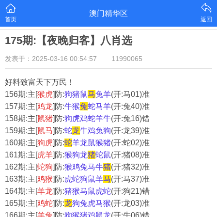
澳门精华区
首页
返回
175期:【夜晚归客】八肖选
发表于：2025-03-16 00:54:57
11990065
好料致富天下万民！
156期:主[
猴虎
]
防:
狗
猪
鼠
马
兔羊
(开:马01)准
157期:主[
鸡龙
]
防:
牛猴
兔
蛇马羊
(开:兔40)准
158期:主[
鼠猪
]
防:
狗虎鸡蛇羊牛
(开:兔16)错
159期:主[
鼠马
]
防:
蛇
龙
牛鸡兔狗
(开:龙39)准
160期:主[
狗虎
]
防:
蛇
羊龙鼠猴猪
(开:蛇02)准
161期:主[
虎羊
]
防:
猴狗龙
猪
蛇鼠
(开:猪08)准
162期:主[
蛇狗
]
防:
猴鸡兔马牛
猪
(开:猪32)准
163期:主[
鸡猴
]
防:
虎蛇狗鼠羊
马
(开:马37)准
164期:主[
羊龙
]
防:
猪猴马鼠虎蛇
(开:狗21)错
165期:主[
鸡蛇
]
防:
龙
狗兔虎马猴
(开:龙03)准
166期:主[
羊兔
]
防:
狗猴猪鸡鼠龙
(开:牛06)错