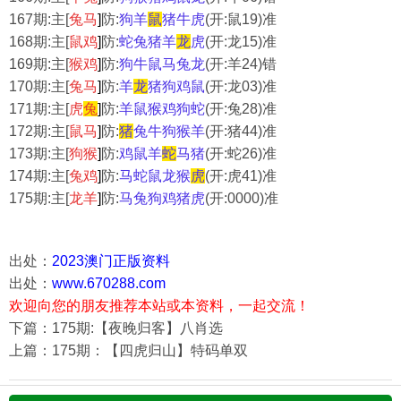
167期:主[
兔马
]
防:
狗羊
鼠
猪牛虎
(开:鼠19)准
168期:主[
鼠鸡
]
防:
蛇兔猪羊
龙
虎
(开:龙15)准
169期:主[
猴鸡
]
防:
狗牛鼠马兔龙
(开:羊24)错
170期:主[
兔马
]
防:
羊
龙
猪狗鸡鼠
(开:龙03)准
171期:主[
虎
兔
]
防:
羊鼠猴鸡狗蛇
(开:兔28)准
172期:主[
鼠马
]
防:
猪
兔牛狗猴羊
(开:猪44)准
173期:主[
狗猴
]
防:
鸡鼠羊
蛇
马猪
(开:蛇26)准
174期:主[
兔鸡
]
防:
马蛇鼠龙猴
虎
(开:虎41)准
175期:主[
龙羊
]
防:
马兔狗鸡猪虎
(开:0000)准
出处：
2023澳门正版资料
出处：
www.670288.com
欢迎向您的朋友推荐本站或本资料，一起交流！
下篇：175期:【夜晚归客】八肖选
上篇：175期：【四虎归山】特码单双