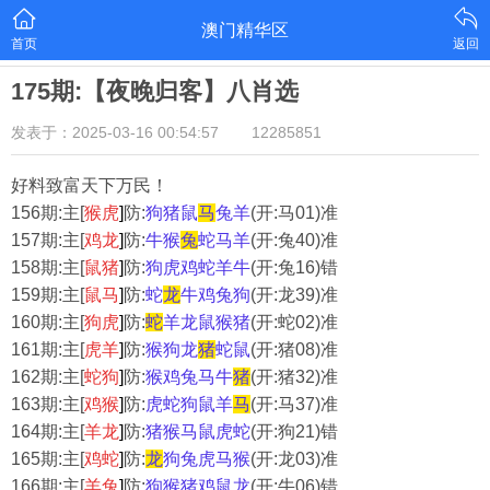
澳门精华区
首页
返回
175期:【夜晚归客】八肖选
发表于：2025-03-16 00:54:57
12285851
好料致富天下万民！
156期:主[
猴虎
]
防:
狗
猪
鼠
马
兔羊
(开:马01)准
157期:主[
鸡龙
]
防:
牛猴
兔
蛇马羊
(开:兔40)准
158期:主[
鼠猪
]
防:
狗虎鸡蛇羊牛
(开:兔16)错
159期:主[
鼠马
]
防:
蛇
龙
牛鸡兔狗
(开:龙39)准
160期:主[
狗虎
]
防:
蛇
羊龙鼠猴猪
(开:蛇02)准
161期:主[
虎羊
]
防:
猴狗龙
猪
蛇鼠
(开:猪08)准
162期:主[
蛇狗
]
防:
猴鸡兔马牛
猪
(开:猪32)准
163期:主[
鸡猴
]
防:
虎蛇狗鼠羊
马
(开:马37)准
164期:主[
羊龙
]
防:
猪猴马鼠虎蛇
(开:狗21)错
165期:主[
鸡蛇
]
防:
龙
狗兔虎马猴
(开:龙03)准
166期:主[
羊兔
]
防:
狗猴猪鸡鼠龙
(开:牛06)错