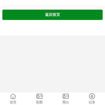
返回首页
首页
彩图
黑白
记录