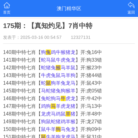
澳门精华区
首页
返回
175期：【真知灼见】7肖中特
发表于：2025-03-16 00:54:57
12327131
140期中特七肖【
狗
兔
鸡牛猴猪龙
】开:兔16中
141期中特七肖【
蛇马鼠牛虎兔龙
】开:狗33错
142期中特七肖【
蛇猪兔
猴
马羊鼠
】开:猴23中
143期中特七肖【
牛虎兔鼠马羊狗
】开:猪44错
144期中特七肖【
蛇
鼠
狗羊兔龙马
】开:鼠43中
145期中特七肖【
马蛇猪兔狗猴羊
】开:虎05错
146期中特七肖【
兔蛇狗马
牛
虎龙
】开:牛42中
147期中特七肖【
鸡狗
马
羊虎龙猪
】开:马13中
148期中特七肖【
龙虎马鸡鼠
羊
猪
】开:羊48中
149期中特七肖【
狗鼠蛇猪鸡羊猴
】开:龙27错
150期中特七肖【
鼠牛羊
狗
马兔龙
】开:狗09中
151期中特七肖【
鼠
牛羊狗龙虎马
】开:鼠31中