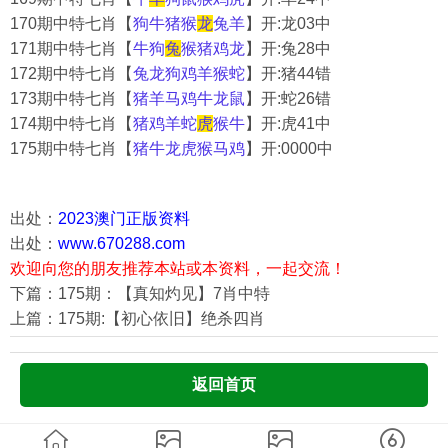
170期中特七肖【
狗牛猪猴
龙
兔羊
】开:龙03中
171期中特七肖【
牛狗
兔
猴猪鸡龙
】开:兔28中
172期中特七肖【
兔龙狗鸡羊猴蛇
】开:猪44错
173期中特七肖【
猪羊马鸡牛龙鼠
】开:蛇26错
174期中特七肖【
猪鸡羊蛇
虎
猴牛
】开:虎41中
175期中特七肖【
猪牛龙虎猴马鸡
】开:0000中
出处：
2023澳门正版资料
出处：
www.670288.com
欢迎向您的朋友推荐本站或本资料，一起交流！
下篇：175期：【真知灼见】7肖中特
上篇：175期:【初心依旧】绝杀四肖
返回首页