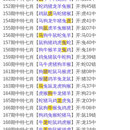
152期中特七肖【
蛇鸡猪龙羊兔猴
】开:狗45错
153期中特七肖【
鸡鼠
虎
马蛇猪猴
】开:虎41中
154期中特七肖【
马狗龙牛猪兔
虎
】开:虎41中
155期中特七肖【
狗
鼠
虎羊兔猴猪
】开:鼠07中
156期中特七肖【
马
狗牛鼠蛇兔羊
】开:马01中
157期中特七肖【
鼠狗猪鸡虎
兔
蛇
】开:兔40中
158期中特七肖【
狗牛猴羊龙
兔
鸡
】开:兔16中
159期中特七肖【
鸡兔猪鼠牛蛇狗
】开:龙39错
160期中特七肖【
马牛虎猪狗羊猴
】开:蛇02错
161期中特七肖【
狗
猪
蛇鼠马猴虎
】开:猪08中
162期中特七肖【
猴
猪
鸡羊兔龙鼠
】开:猪32中
163期中特七肖【
马
兔鼠龙虎狗猴
】开:马37中
164期中特七肖【
虎猴
狗
牛龙猪羊
】开:狗21中
165期中特七肖【
蛇猪马鸡
龙
虎兔
】开:龙03中
166期中特七肖【
鼠狗
牛
猴兔鸡虎
】开:牛06中
167期中特七肖【
狗鸡兔猴蛇猪马
】开:鼠19错
168期中特七肖【
牛
龙
蛇鼠鸡虎猴
】开:龙15中
169期中特七肖【
牛
羊
狗鼠猴鸡虎
】开:羊24中