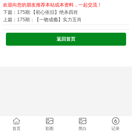
欢迎向您的朋友推荐本站或本资料，一起交流！
下篇：175期:【初心依旧】绝杀四肖
上篇：175期：【一吻成瘾】实力五肖
返回首页
首页
彩图
黑白
记录