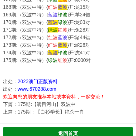
168期:（双波中特）{
红
波
蓝
波
}开:龙15对
169期:（双波中特）{
蓝
波
绿
波
}开:羊24错
170期:（双波中特）{
蓝
波
绿
波
}开:龙03对
171期:（双波中特）{
绿
波
红
波
}开:兔28对
172期:（双波中特）{
红
波
蓝
波
}开:猪44错
173期:（双波中特）{
红
波
蓝
波
}开:蛇26对
174期:（双波中特）{
蓝
波
绿
波
}开:虎41对
175期:（双波中特）{
绿
波
红
波
}开:0000对
出处：
2023澳门正版资料
出处：
www.670288.com
欢迎向您的朋友推荐本站或本资料，一起交流！
下篇：175期:【满目河山】双波中
上篇：175期：【白衫学长】绝杀一肖
返回首页