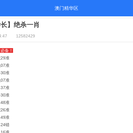
澳门精华区
学长】绝杀一肖
:47
12582429
财必备！
29准
07准
30准
07准
37准
30准
48准
26准
49准
24错
16准