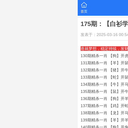
首页
175期：【白衫
发表于：2025-03-16 00:54
造就梦想，稳定持续，发
130期精杀一肖 【狗】开虎
131期精杀一肖 【羊】开鼠
132期精杀一肖 【猪】开牛
133期精杀一肖 【蛇】开鼠
134期精杀一肖 【牛】开马
135期精杀一肖 【鼠】开牛
136期精杀一肖 【狗】开羊
137期精杀一肖 【鸡】开蛇
138期精杀一肖 【龙】开马
139期精杀一肖 【羊】开羊
140期精杀一肖 【狗】开兔