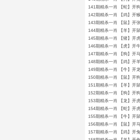
141期精杀一肖 【蛇】开狗
142期精杀一肖 【鸡】开猴
143期精杀一肖 【鼠】开张
144期精杀一肖 【羊】开鼠
145期精杀一肖 【猪】开虎
146期精杀一肖 【虎】开牛
147期精杀一肖 【狗】开马
148期精杀一肖 【鸡】开羊
149期精杀一肖 【牛】开龙
150期精杀一肖 【鼠】开狗
151期精杀一肖 【羊】开鼠
152期精杀一肖 【狗】开狗
153期精杀一肖 【龙】开虎
154期精杀一肖 【蛇】开虎
155期精杀一肖 【牛】开鼠
156期精杀一肖 【鼠】开马
157期精杀一肖 【鸡】开兔
158期精杀一肖 【羊】开兔